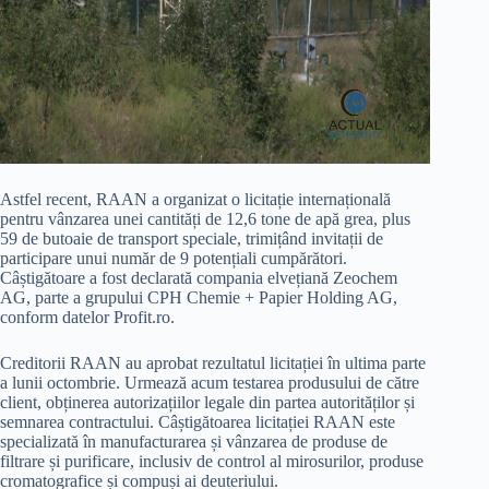
Astfel recent, RAAN a organizat o licitație internațională
pentru vânzarea unei cantități de 12,6 tone de apă grea, plus
59 de butoaie de transport speciale, trimițând invitații de
participare unui număr de 9 potențiali cumpărători.
Câștigătoare a fost declarată compania elvețiană Zeochem
AG, parte a grupului CPH Chemie + Papier Holding AG,
conform datelor Profit.ro.
Creditorii RAAN au aprobat rezultatul licitației în ultima parte
a lunii octombrie. Urmează acum testarea produsului de către
client, obținerea autorizațiilor legale din partea autorităților și
semnarea contractului. Câștigătoarea licitației RAAN este
specializată în manufacturarea și vânzarea de produse de
filtrare și purificare, inclusiv de control al mirosurilor, produse
cromatografice și compuși ai deuteriului.