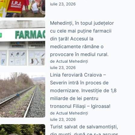
iulie 23, 2026
Mehedinți, în topul județelor
cu cele mai puține farmacii
din țară! Accesul la
medicamente rămâne o
provocare în mediul rural.
de Actual Mehedinți
iulie 23, 2026
Linia feroviară Craiova –
Severin intră în proces de
modernizare. Investiție de 1,8
miliarde de lei pentru
tronsonul Filiași – Igiroasa!
de Actual Mehedinți
iulie 23, 2026
Turist salvat de salvamontiști,
din munți, după ce s-a ascuns