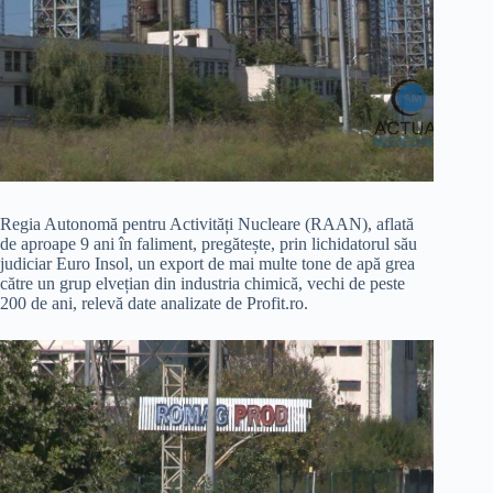
Regia Autonomă pentru Activități Nucleare (RAAN), aflată
de aproape 9 ani în faliment, pregătește, prin lichidatorul său
judiciar Euro Insol, un export de mai multe tone de apă grea
către un grup elvețian din industria chimică, vechi de peste
200 de ani, relevă date analizate de Profit.ro.