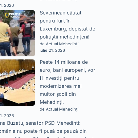
21, 2026
Severinean căutat
pentru furt în
Luxemburg, depistat de
polițiștii mehedințeni!
de Actual Mehedinți
iulie 21, 2026
Peste 14 milioane de
euro, bani europeni, vor
fi investiți pentru
modernizarea mai
multor școli din
Mehedinți.
de Actual Mehedinți
21, 2026
na Buzatu, senator PSD Mehedinți:
omânia nu poate fi pusă pe pauză din