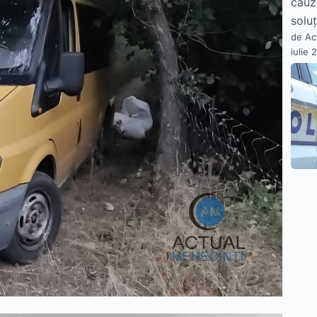
cauz
soluț
de Ac
iulie 