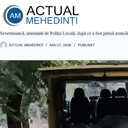
Sari
la
conținut
Severineancă, amendată de Poliția Locală, după ce a fost prinsă aruncâ
ACTUAL MEHEDINȚI
MAI 21, 2026
PUBLINET