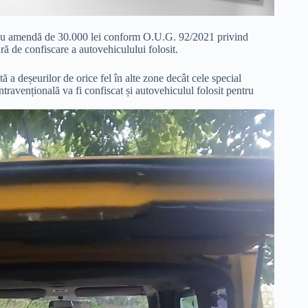
ă cu amendă de 30.000 lei conform O.U.G. 92/2021 privind
ă de confiscare a autovehiculului folosit.
 a deșeurilor de orice fel în alte zone decât cele special
travențională va fi confiscat și autovehiculul folosit pentru