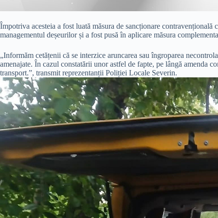
Împotriva acesteia a fost luată măsura de sancționare contravențional
managementul deșeurilor și a fost pusă în aplicare măsura complementar
„Informăm cetățenii că se interzice aruncarea sau îngroparea necontrolată
amenajate. În cazul constatării unor astfel de fapte, pe lângă amenda con
transport.”, transmit reprezentanții Poliției Locale Severin.