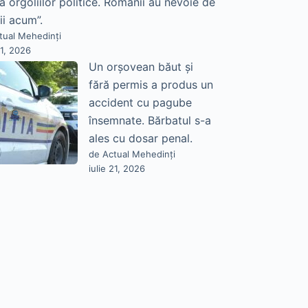
a orgoliilor politice. Românii au nevoie de
ii acum”.
tual Mehedinți
21, 2026
Un orșovean băut și
fără permis a produs un
accident cu pagube
însemnate. Bărbatul s-a
ales cu dosar penal.
de Actual Mehedinți
iulie 21, 2026