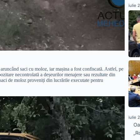
iulie 
aruncând saci cu moloz, iar mașina a fost confiscată. Astfel, pe
pozitare necontrolată a deșeurilor menajere sau rezultate din
 saci de moloz proveniți din lucrările executate pentru
iulie 
Oa
„R