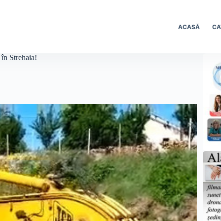
ACASĂ
CA
 în Strehaia!