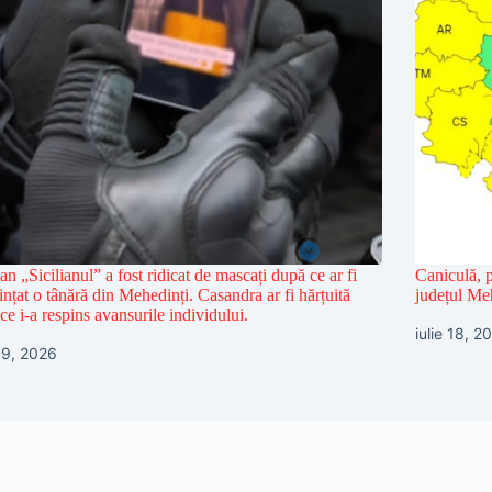
n „Sicilianul” a fost ridicat de mascați după ce ar fi
Caniculă, p
nțat o tânără din Mehedinți. Casandra ar fi hărțuită
județul Me
ce i-a respins avansurile individului.
iulie 18, 2
 19, 2026