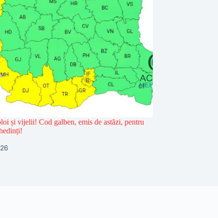
loi și vijelii! Cod galben, emis de astăzi, pentru
hedinți!
026