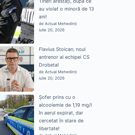
Tineri arestați, după ce
au violat o minoră de 13
ani!
de Actual Mehedinți
iulie 20, 2026
Flavius Stoican, noul
antrenor al echipei CS
Drobeta!
de Actual Mehedinți
iulie 20, 2026
Șofer prins cu o
alcoolemie de 1,19 mg/l
în aerul expirat, dar
cercetat în stare de
libertate!