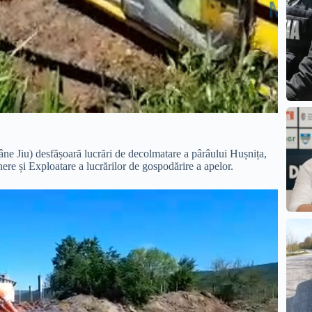
e Jiu) desfășoară lucrări de decolmatare a pârâului Hușnița,
nere și Exploatare a lucrărilor de gospodărire a apelor.