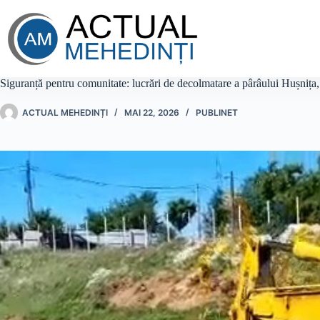
Sari
la
conținut
Siguranță pentru comunitate: lucrări de decolmatare a pârâului Hușnița,
ACTUAL MEHEDINȚI
MAI 22, 2026
PUBLINET