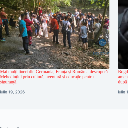
Mai mulți tineri din Germania, Franța și România descoperă
Bogda
Mehedințiul prin cultură, aventură și educație pentru
ameni
siguranță.
după 
iulie 19, 2026
iulie