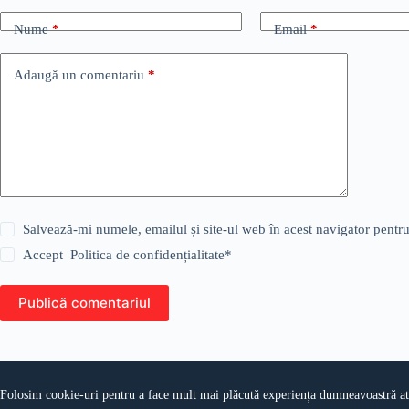
Nume
*
Email
*
Adaugă un comentariu
*
Salvează-mi numele, emailul și site-ul web în acest navigator pentr
Accept
Politica de confidențialitate
*
Publică comentariul
Folosim cookie-uri pentru a face mult mai plăcută experiența dumneavoastră atun