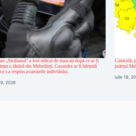
n „Sicilianul” a fost ridicat de mascați după ce ar fi
Caniculă, p
nțat o tânără din Mehedinți. Casandra ar fi hărțuită
județul Me
ce i-a respins avansurile individului.
iulie 18, 2
 19, 2026