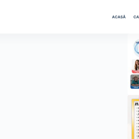
ACASĂ
CA