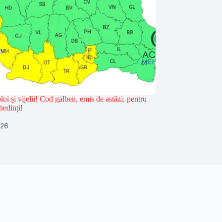
loi și vijelii! Cod galben, emis de astăzi, pentru
hedinți!
026