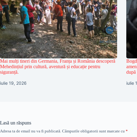
Mai mulți tineri din Germania, Franța și România descoperă
Bogda
Mehedințiul prin cultură, aventură și educație pentru
ameni
siguranță.
după 
iulie 19, 2026
iulie
Lasă un răspuns
Adresa ta de email nu va fi publicată.
Câmpurile obligatorii sunt marcate cu
*