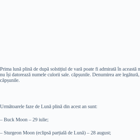
Prima lună plină de după solstițiul de vară poate fi admirată în aceast
nu își datorează numele culorii sale. căpșunile. Denumirea are legătură, 
căpșunile.
Următoarele faze de Lună plină din acest an sunt:
– Buck Moon – 29 iulie;
– Sturgeon Moon (eclipsă parțială de Lună) – 28 august;