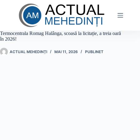
Sari
la
conținut
Termocentrala Romag Halânga, scoasă la licitație, a treia oară
în 2026!
ACTUAL MEHEDINȚI
MAI 11, 2026
PUBLINET