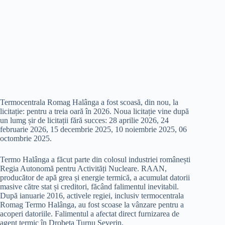
Termocentrala Romag Halânga a fost scoasă, din nou, la
licitație: pentru a treia oară în 2026. Noua licitație vine după
un lumg șir de licitații fără succes: 28 aprilie 2026, 24
februarie 2026, 15 decembrie 2025, 10 noiembrie 2025, 06
octombrie 2025.
Termo Halânga a făcut parte din colosul industriei românești
Regia Autonomă pentru Activități Nucleare. RAAN,
producător de apă grea și energie termică, a acumulat datorii
masive către stat și creditori, făcând falimentul inevitabil.
După ianuarie 2016, activele regiei, inclusiv termocentrala
Romag Termo Halânga, au fost scoase la vânzare pentru a
acoperi datoriile. Falimentul a afectat direct furnizarea de
agent termic în Drobeta Turnu Severin.