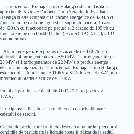
– Termocentrala Romag Termo Halanga este amplasata la
aproximativ 5 km de Drobeta Turnu Severin, in localitatea
Halanga si este echipata cu 6 cazane energetice de 420 t/h cu
functionare pe carbune lignit si cu suport de pacura, 1 cazan
de 420 t/h cu functionare pe pacura si 2 cazane de 105 t/h cu
functionare pe combustibil lichid (pacura STAS 51-83, CLU
sau motorina).
– Aburul energetic era produs de cazanele de 420 t/h iar cu
ajutorul a 4 turbogeneratoare de 50 MW, 1 turbogenerator de
25 MW si 1 turbogenerator de 22 MW s-a produs energia
electrica in cogenerare. Termocentrala Romag Termo Halanga
este racordata in reteaua de 110kV a SEN in zona de S-V prin
intermediul Statiei electrice de 110kV.
Pretul de pornire este de 40.468.009,70 Euro (exclusiv
T.V.A.)
Participarea la licitatie este conditionata de achizitionarea
caietului de sarcini.
Caietul de sarcini care cuprinde descrierea bunurilor precum si
conditiile de participare la licitatie poate fi ridicat de la sediul