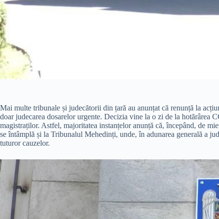
Mai multe tribunale și judecătorii din țară au anunțat că renunță la acțiu
doar judecarea dosarelor urgente. Decizia vine la o zi de la hotărârea C
magistraților. Astfel, majoritatea instanțelor anunță că, începând, de mier
se întâmplă și la Tribunalul Mehedinți, unde, în adunarea generală a jude
tuturor cauzelor.