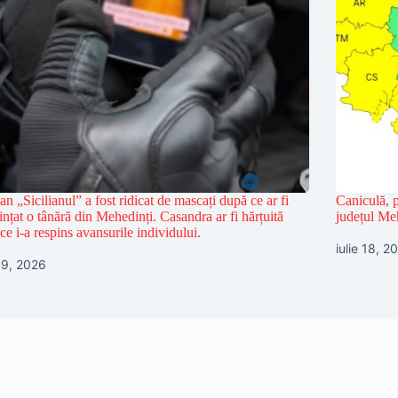
n „Sicilianul” a fost ridicat de mascați după ce ar fi
Caniculă, p
nțat o tânără din Mehedinți. Casandra ar fi hărțuită
județul Me
ce i-a respins avansurile individului.
iulie 18, 2
 19, 2026