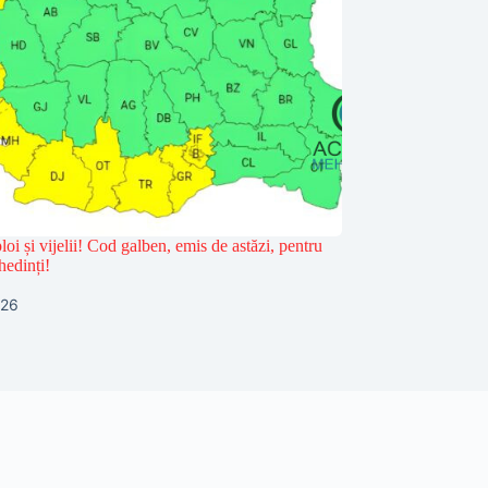
loi și vijelii! Cod galben, emis de astăzi, pentru
hedinți!
026