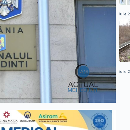
iulie 
iulie 