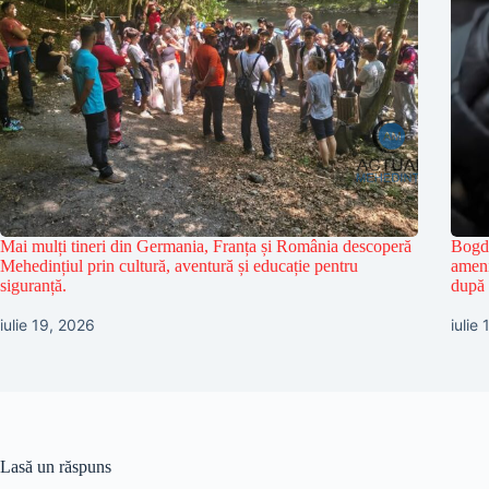
Mai mulți tineri din Germania, Franța și România descoperă
Bogda
Mehedințiul prin cultură, aventură și educație pentru
ameni
siguranță.
după 
iulie 19, 2026
iulie
Lasă un răspuns