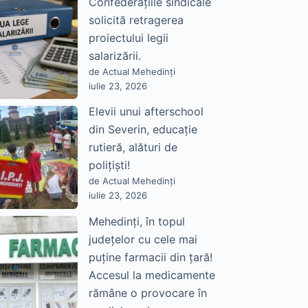
Confederațiile sindicale
solicită retragerea
proiectului legii
salarizării.
de Actual Mehedinți
iulie 23, 2026
Elevii unui afterschool
din Severin, educație
rutieră, alături de
polițiști!
de Actual Mehedinți
iulie 23, 2026
Mehedinți, în topul
județelor cu cele mai
puține farmacii din țară!
Accesul la medicamente
rămâne o provocare în