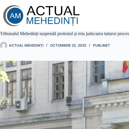
Sari
la
conținut
Tribunalul Mehedinți suspendă protestul și reia judecarea tuturor proces
ACTUAL MEHEDINȚI
OCTOMBRIE 22, 2025
PUBLINET