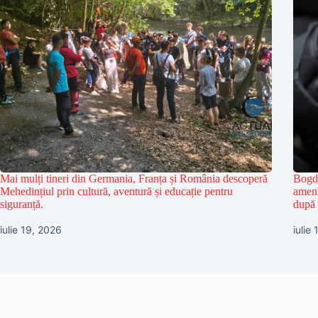
Mai mulți tineri din Germania, Franța și România descoperă
Bogda
Mehedințiul prin cultură, aventură și educație pentru
ameni
siguranță.
după 
iulie 19, 2026
iulie