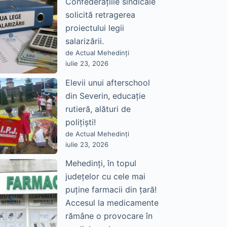
Confederațiile sindicale
solicită retragerea
proiectului legii
salarizării.
de Actual Mehedinți
iulie 23, 2026
Elevii unui afterschool
din Severin, educație
rutieră, alături de
polițiști!
de Actual Mehedinți
iulie 23, 2026
Mehedinți, în topul
județelor cu cele mai
puține farmacii din țară!
Accesul la medicamente
rămâne o provocare în