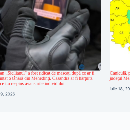
n „Sicilianul” a fost ridicat de mascați după ce ar fi
Caniculă, p
nțat o tânără din Mehedinți. Casandra ar fi hărțuită
județul Me
ce i-a respins avansurile individului.
iulie 18, 2
 19, 2026