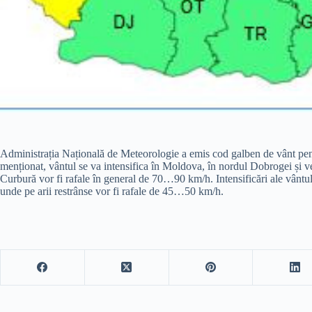
Administrația Națională de Meteorologie a emis cod galben de vânt pentru
menționat, vântul se va intensifica în Moldova, în nordul Dobrogei și v
Curbură vor fi rafale în general de 70…90 km/h. Intensificări ale vântulu
unde pe arii restrânse vor fi rafale de 45…50 km/h.