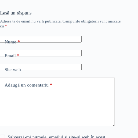
Lasă un răspuns
Adresa ta de email nu va fi publicată.
Câmpurile obligatorii sunt marcate
cu
*
Nume
*
Email
*
Site web
Adaugă un comentariu
*
Salvează-mi numele, emailul și site-ul web în acest