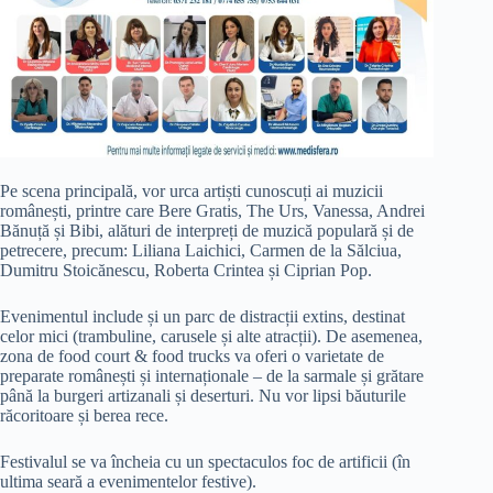
Pe scena principală, vor urca artiști cunoscuți ai muzicii
românești, printre care Bere Gratis, The Urs, Vanessa, Andrei
Bănuță și Bibi, alături de interpreți de muzică populară și de
petrecere, precum: Liliana Laichici, Carmen de la Sălciua,
Dumitru Stoicănescu, Roberta Crintea și Ciprian Pop.
Evenimentul include și un parc de distracții extins, destinat
celor mici (trambuline, carusele și alte atracții). De asemenea,
zona de food court & food trucks va oferi o varietate de
preparate românești și internaționale – de la sarmale și grătare
până la burgeri artizanali și deserturi. Nu vor lipsi băuturile
răcoritoare și berea rece.
Festivalul se va încheia cu un spectaculos foc de artificii (în
ultima seară a evenimentelor festive).