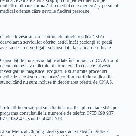
dedicat, evaluare atentă și sprijin din partea unei echipe
multidisciplinare, formată din medici cu experiență și personal
medical orientat către nevoile fiecărei persoane.
Clinica investește constant în tehnologie medicală și în
dezvoltarea serviciilor oferite, astfel încât pacienții să poată
avea acces la investigații și consultații la standarde ridicate.
Consultațiile din specialitățile aflate în contract cu CNAS sunt
decontate pe baza biletului de trimitere. În ceea ce privește
investigațiile imagistice, ecografiile și anumite proceduri
medicale, acestea se efectuează conform tarifelor aplicabile
atunci când nu sunt incluse în decontarea oferită de CNAS.
Pacienții interesați pot solicita informații suplimentare și își pot
programa consultațiile la numerele de telefon 0755 698 937,
0772 082 475 sau 0754 402 519.
Elixir Medical Clinic își desfășoară activitatea în Drobeta-