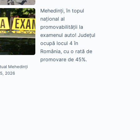
Mehedinți, în topul
național al
promovabilității la
examenul auto! Județul
ocupă locul 4 în
România, cu o rată de
promovare de 45%.
tual Mehedinți
25, 2026