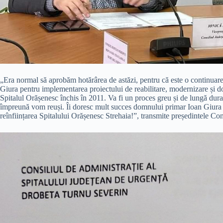
„Era normal să aprobăm hotărârea de astăzi, pentru că este o continuare
Giura pentru implementarea proiectului de reabilitare, modernizare și dota
Spitalul Orășenesc închis în 2011. Va fi un proces greu și de lungă dura
împreună vom reuși. Îi doresc mult succes domnului primar Ioan Giura și
reînființarea Spitalului Orășenesc Strehaia!”, transmite președintele C