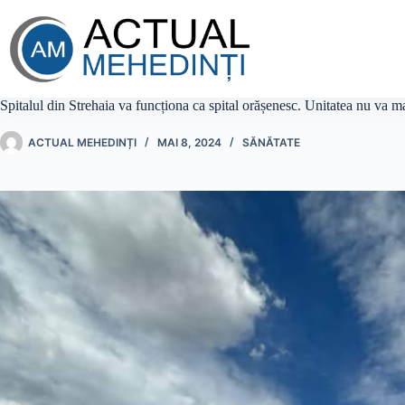
Sari
la
conținut
Spitalul din Strehaia va funcționa ca spital orășenesc. Unitatea nu va m
ACTUAL MEHEDINȚI
MAI 8, 2024
SĂNĂTATE