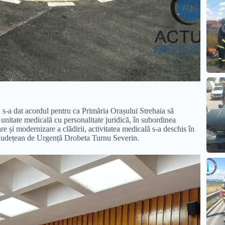
, s-a dat acordul pentru ca Primăria Orașului Strehaia să
unitate medicală cu personalitate juridică, în subordinea
re și modernizare a clădirii, activitatea medicală s-a deschis în
ui Județean de Urgență Drobeta Turnu Severin.