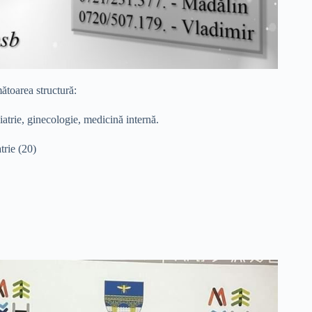
mătoarea structură:
trie, ginecologie, medicină internă.
rie (20)