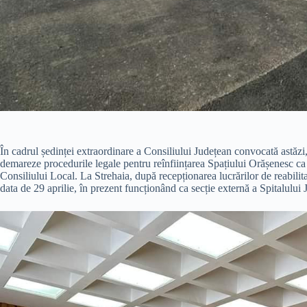
În cadrul ședinței extraordinare a Consiliului Județean convocată astăzi
demareze procedurile legale pentru reînființarea Spațiului Orășenesc ca 
Consiliului Local. La Strehaia, după recepționarea lucrărilor de reabilita
data de 29 aprilie, în prezent funcționând ca secție externă a Spitalul