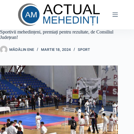
Sari
la
conținut
Sportivii mehedințeni, premiați pentru rezultate, de Consiliul
Județean!
MĂDĂLIN ENE
MARTIE 18, 2024
SPORT