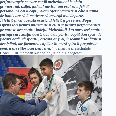
performanțele pe care copiii mehedințeni le obțin
promovând, astfel, județul nostru, am vrut să îi felicit
personal pe cei 8 copii, le-am oferit plachete și câte o sumă
de bani care să îi motiveze să meargă mai departe.
Îi felicit și, cu această ocazie, îl felicit și pe sensei Popa
Oprița Ion pentru munca de zi cu zi și pentru performanțele
pe care le are pentru județul Mehedinți! Am aprecieri pentru
părinții care susțin aceste activități pentru copii! Am spus, de
fiecare dată, că sportul, oricare ar fi el, înseamnă sănătate și
disciplină, iar formarea copiilor în acest spirit îi pregătește
pentru un viitor bun pentru ei.”
, transmite președintele
Consiliului Județean Mehedinți, Aladin Georgescu.