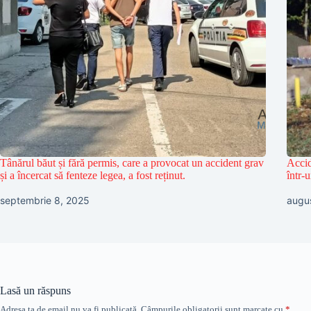
Tânărul băut și fără permis, care a provocat un accident grav
Accid
și a încercat să fenteze legea, a fost reținut.
într-
septembrie 8, 2025
augu
Lasă un răspuns
Adresa ta de email nu va fi publicată.
Câmpurile obligatorii sunt marcate cu
*