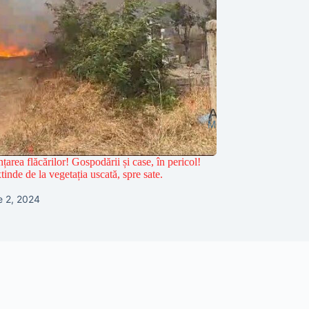
area flăcărilor! Gospodării și case, în pericol!
tinde de la vegetația uscată, spre sate.
e 2, 2024