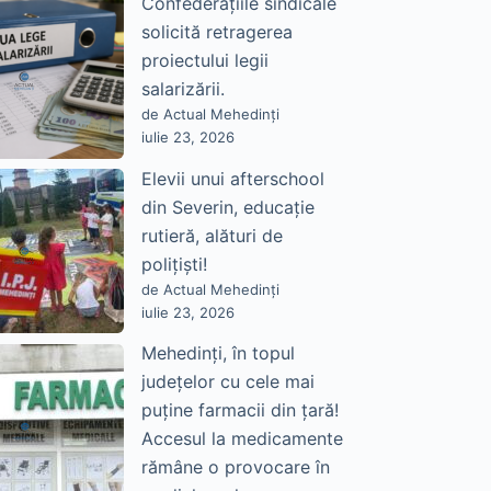
Confederațiile sindicale
solicită retragerea
proiectului legii
salarizării.
de Actual Mehedinți
iulie 23, 2026
Elevii unui afterschool
din Severin, educație
rutieră, alături de
polițiști!
de Actual Mehedinți
iulie 23, 2026
Mehedinți, în topul
județelor cu cele mai
puține farmacii din țară!
Accesul la medicamente
rămâne o provocare în