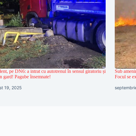
ent, pe DN6: a intrat cu autotrenul în sensul giratoriu și
Sub ameninț
un gard! Pagube însemnate!
Focul se ex
st 19, 2025
septembri