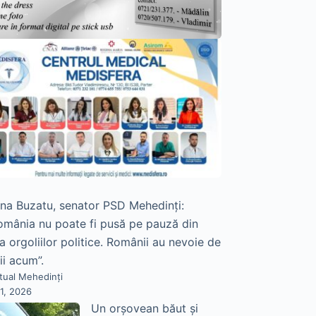
na Buzatu, senator PSD Mehedinți:
omânia nu poate fi pusă pe pauză din
a orgoliilor politice. Românii au nevoie de
ii acum”.
tual Mehedinți
21, 2026
Un orșovean băut și