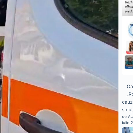
Oa
„R
cauz
soluț
de Ac
iulie 