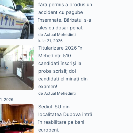
fără permis a produs un
accident cu pagube
însemnate. Bărbatul s-a
ales cu dosar penal.
de Actual Mehedinți
iulie 21, 2026
Titularizare 2026 în
Mehedinți: 510
candidați înscriși la
proba scrisă; doi
candidați eliminați din
examen!
de Actual Mehedinți
21, 2026
Sediul ISU din
localitatea Dubova intră
în reabilitare pe bani
europeni.