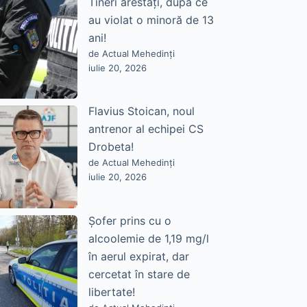
Tineri arestați, după ce
au violat o minoră de 13
ani!
de Actual Mehedinți
iulie 20, 2026
Flavius Stoican, noul
antrenor al echipei CS
Drobeta!
de Actual Mehedinți
iulie 20, 2026
Șofer prins cu o
alcoolemie de 1,19 mg/l
în aerul expirat, dar
cercetat în stare de
libertate!