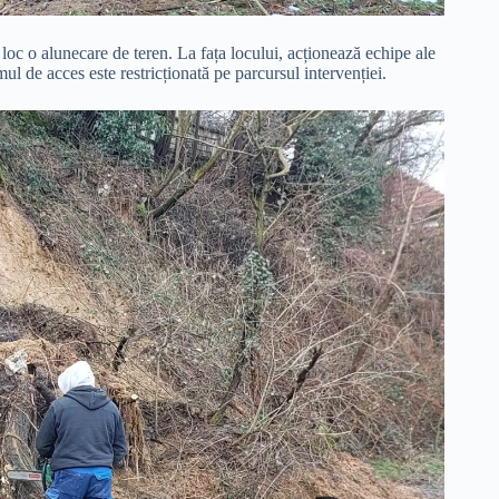
 loc o alunecare de teren. La fața locului, acționează echipe ale
mul de acces este restricționată pe parcursul intervenției.