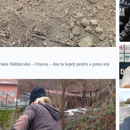
 Valea Slătinicului – Orșova – dau la lopeți pentru a putea ieși