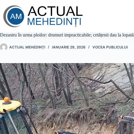
Sari
la
conținut
Dezastru în urma ploilor: drumuri impracticabile; cetățenii dau la lopată p
ACTUAL MEHEDINȚI
IANUARIE 29, 2026
VOCEA PUBLICULUI