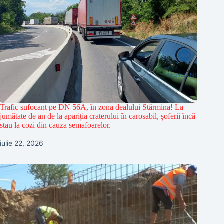
Trafic sufocant pe DN 56A, în zona dealului Stârmina! La
jumătate de an de la apariția craterului în carosabil, șoferii încă
stau la cozi din cauza semafoarelor.
iulie 22, 2026