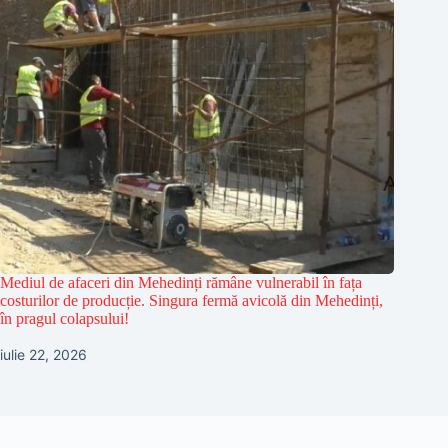
Mediul de afaceri din Mehedinți rămâne vulnerabil în fața
costurilor de producție. Singura fermă avicolă din Mehedinți,
în pragul colapsului!
iulie 22, 2026