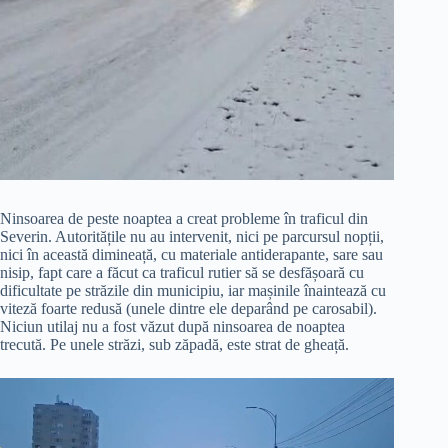
Ninsoarea de peste noaptea a creat probleme în traficul din
Severin. Autoritățile nu au intervenit, nici pe parcursul nopții,
nici în această dimineață, cu materiale antiderapante, sare sau
nisip, fapt care a făcut ca traficul rutier să se desfășoară cu
dificultate pe străzile din municipiu, iar mașinile înaintează cu
viteză foarte redusă (unele dintre ele deparând pe carosabil).
Niciun utilaj nu a fost văzut după ninsoarea de noaptea
trecută. Pe unele străzi, sub zăpadă, este strat de gheață.