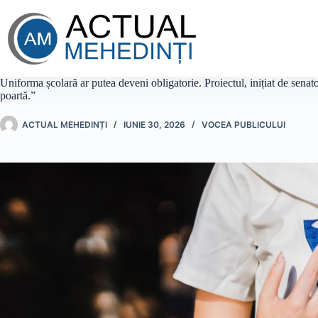
Sari
la
conținut
Uniforma școlară ar putea deveni obligatorie. Proiectul, inițiat de senato
poartă.”
ACTUAL MEHEDINȚI
IUNIE 30, 2026
VOCEA PUBLICULUI