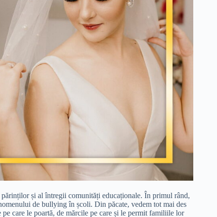
l părinților și al întregii comunități educaționale. În primul rând,
enomenului de bullying în școli. Din păcate, vedem tot mai des
e pe care le poartă, de mărcile pe care și le permit familiile lor