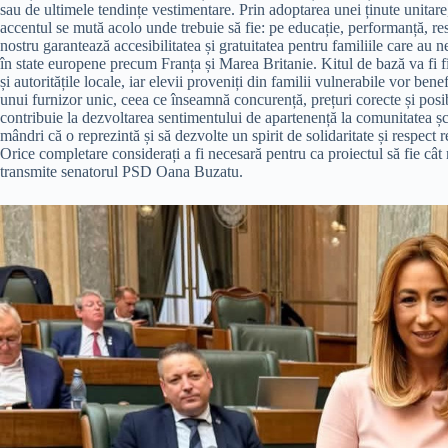
sau de ultimele tendințe vestimentare. Prin adoptarea unei ținute unitare,
accentul se mută acolo unde trebuie să fie: pe educație, performanță, resp
nostru garantează accesibilitatea și gratuitatea pentru familiile care au
în state europene precum Franța și Marea Britanie. Kitul de bază va fi f
și autoritățile locale, iar elevii proveniți din familii vulnerabile vor bene
unui furnizor unic, ceea ce înseamnă concurență, prețuri corecte și posib
contribuie la dezvoltarea sentimentului de apartenență la comunitatea șco
mândri că o reprezintă și să dezvolte un spirit de solidaritate și respect 
Orice completare considerați a fi necesară pentru ca proiectul să fie cât
transmite senatorul PSD Oana Buzatu.