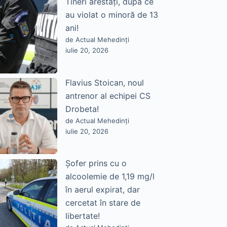
Tineri arestați, după ce
au violat o minoră de 13
ani!
de Actual Mehedinți
iulie 20, 2026
Flavius Stoican, noul
antrenor al echipei CS
Drobeta!
de Actual Mehedinți
iulie 20, 2026
Șofer prins cu o
alcoolemie de 1,19 mg/l
în aerul expirat, dar
cercetat în stare de
libertate!