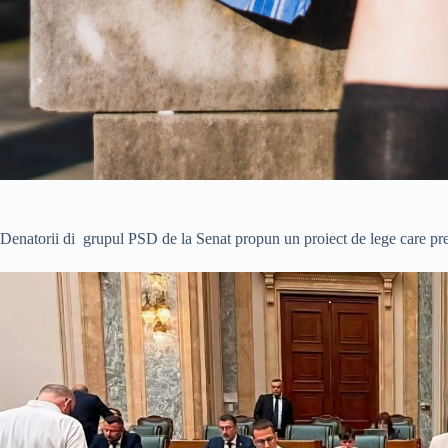
Denatorii di grupul PSD de la Senat propun un proiect de lege care prev