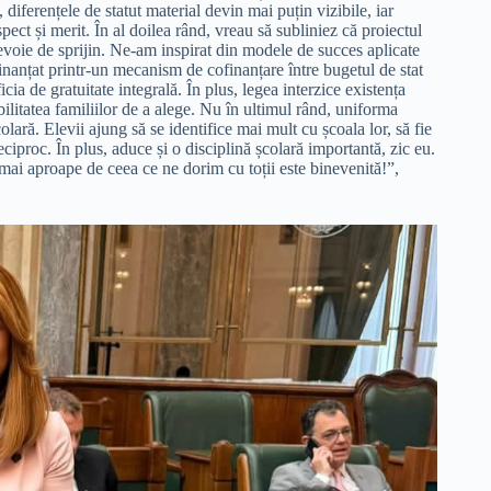
 diferențele de statut material devin mai puțin vizibile, iar
ect și merit. În al doilea rând, vreau să subliniez că proiectul
 nevoie de sprijin. Ne-am inspirat din modele de succes aplicate
inanțat printr-un mecanism de cofinanțare între bugetul de stat
ficia de gratuitate integrală. În plus, legea interzice existența
ilitatea familiilor de a alege. Nu în ultimul rând, uniforma
lară. Elevii ajung să se identifice mai mult cu școala lor, să fie
reciproc. În plus, aduce și o disciplină școlară importantă, zic eu.
 mai aproape de ceea ce ne dorim cu toții este binevenită!”,