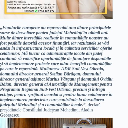
„Fondurile europene au reprezentat una dintre principalele
surse de dezvoltare pentru județul Mehedinți în ultimii ani.
Multe dintre investițiile realizate în comunitățile noastre au
fost posibile datorită acestor finanțări, iar rezultatele se văd
astăzi în infrastructura locală și în calitatea serviciilor oferite
cetățenilor. Mă bucur că administrațiile locale din județ
continuă să valorifice oportunitățile de finanțare disponibile
și să implementeze proiecte care aduc beneficii comunităților
pe care le reprezintă. Mulțumesc ADR Sud-Vest Oltenia,
domnului director general Stelian Bărăgan, domnului
director general adjunct Marius Vărgatu și domnului Ovidiu
Bălan, director general al Autorității de Management pentru
Programul Regional Sud-Vest Oltenia, precum și întregii
echipe, pentru sprijinul acordat și pentru buna colaborare în
implementarea proiectelor care contribuie la dezvoltarea
județului Mehedinți și a comunităților locale.”
, declară
președintele Consiliului Județean Mehedinți, Aladin
Georgescu.