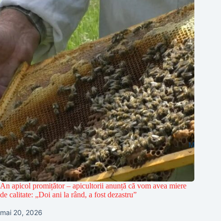
An apicol promițător – apicultorii anunță că vom avea miere
de calitate: „Doi ani la rând, a fost dezastru”
mai 20, 2026