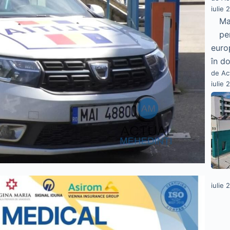
iulie 
Ma
pe
euro
în do
de Ac
iulie 
iulie 