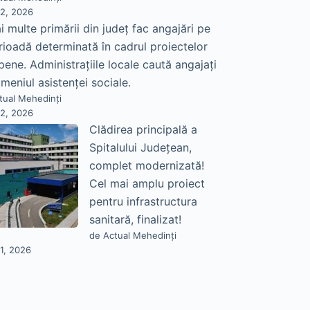
22, 2026
i multe primării din județ fac angajări pe
rioadă determinată în cadrul proiectelor
pene. Administrațiile locale caută angajați
meniul asistenței sociale.
tual Mehedinți
22, 2026
Clădirea principală a
Spitalului Județean,
complet modernizată!
Cel mai amplu proiect
pentru infrastructura
sanitară, finalizat!
de Actual Mehedinți
21, 2026