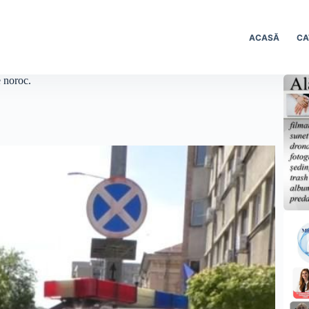
ACASĂ
CA
e noroc.