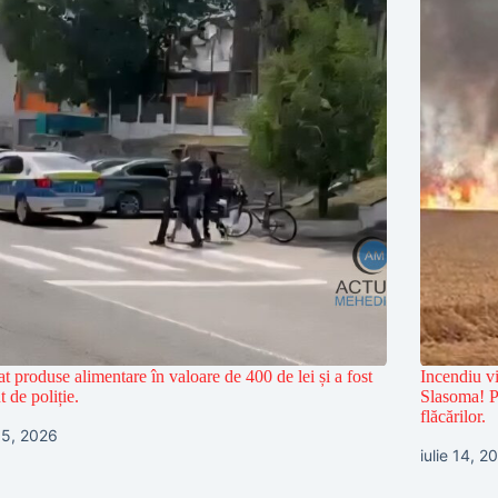
at produse alimentare în valoare de 400 de lei și a fost
Incendiu vi
t de poliție.
Slasoma! Po
flăcărilor.
 15, 2026
iulie 14, 2