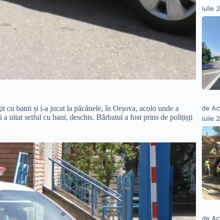
iulie 
it cu banii și i-a jucat la păcănele, în Orșova, acolo unde a
de Ac
 a uitat seiful cu bani, deschis. Bărbatul a fost prins de polițișți
iulie 
de Ac