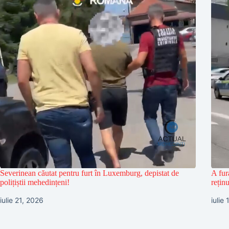
Severinean căutat pentru furt în Luxemburg, depistat de
A fur
polițiștii mehedințeni!
reținu
iulie 21, 2026
iulie