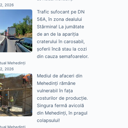
22, 2026
Trafic sufocant pe DN
56A, în zona dealului
Stârmina! La jumătate
de an de la apariția
craterului în carosabil,
șoferii încă stau la cozi
din cauza semafoarelor.
tual Mehedinți
22, 2026
Mediul de afaceri din
Mehedinți rămâne
vulnerabil în fața
costurilor de producție.
Singura fermă avicolă
din Mehedinți, în pragul
colapsului!
tual Mehedinți