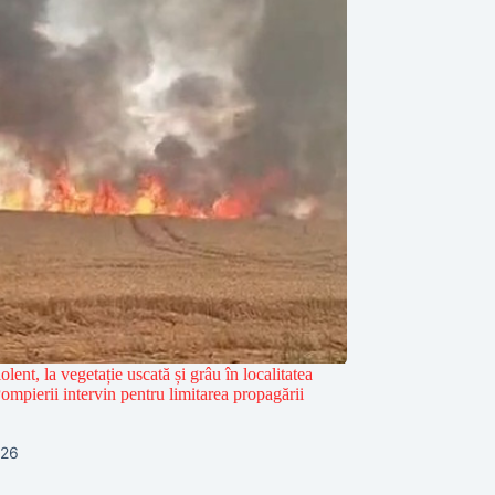
olent, la vegetație uscată și grâu în localitatea
mpierii intervin pentru limitarea propagării
026