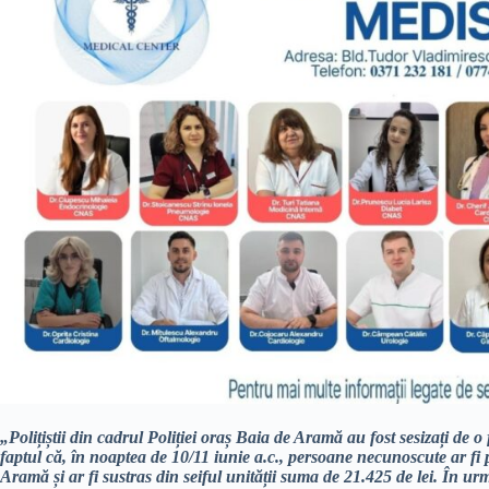
„Polițiștii din cadrul Poliției oraș Baia de Aramă au fost sesizați de
faptul că, în noaptea de 10/11 iunie a.c., persoane necunoscute ar fi
Aramă și ar fi sustras din seiful unității suma de 21.425 de lei. În urma