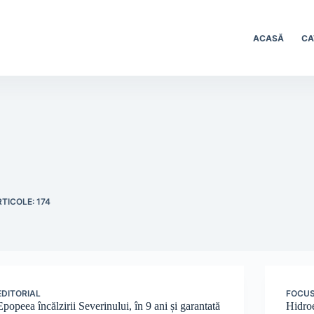
ACASĂ
CA
TICOLE: 174
EDITORIAL
FOCU
Epopeea încălzirii Severinului, în 9 ani și garantată
Hidroe