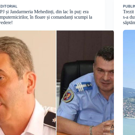
EDITORIAL
PUBLI
IPJ și Jandarmeria Mehedinți, din lac în puț: era
Trezit
împuternicirilor, în floare și comandanți scumpi la
s-a du
vedere!
săptăm