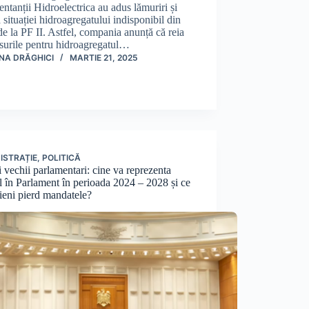
entanții Hidroelectrica au adus lămuriri și
 situației hidroagregatului indisponibil din
e la PF II. Astfel, compania anunță că reia
surile pentru hidroagregatul…
NA DRĂGHICI
MARTIE 21, 2025
ISTRAȚIE
,
POLITICĂ
i vechii parlamentari: cine va reprezenta
l în Parlament în perioada 2024 – 2028 și ce
cieni pierd mandatele?