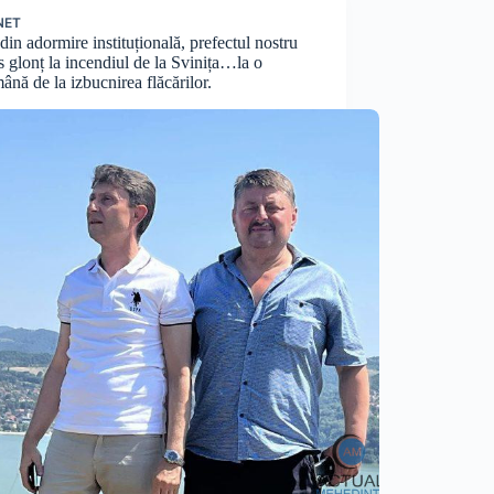
NET
 din adormire instituțională, prefectul nostru
s glonț la incendiul de la Svinița…la o
ână de la izbucnirea flăcărilor.