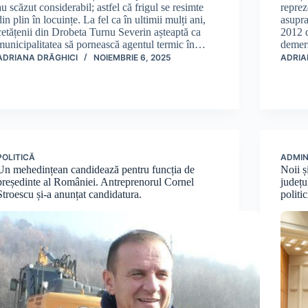
au scăzut considerabil; astfel că frigul se resimte
reprez
din plin în locuințe. La fel ca în ultimii mulți ani,
asupra
cetățenii din Drobeta Turnu Severin așteaptă ca
2012 d
municipalitatea să pornească agentul termic în…
demer
ADRIANA DRĂGHICI
NOIEMBRIE 6, 2025
ADRIA
POLITICĂ
ADMIN
Un mehedințean candidează pentru funcția de
Noii ș
președinte al României. Antreprenorul Cornel
județu
Stroescu și-a anunțat candidatura.
politi