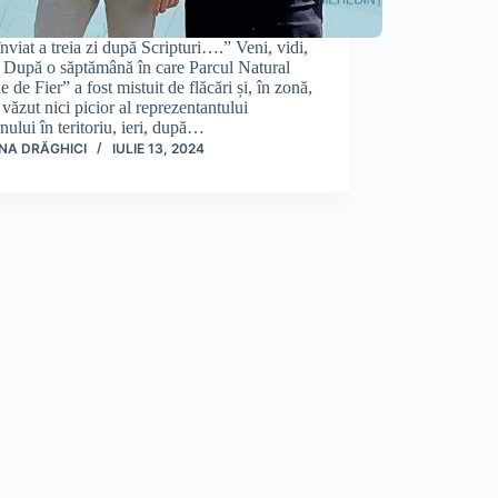
înviat a treia zi după Scripturi….” Veni, vidi,
 După o săptămână în care Parcul Natural
le de Fier” a fost mistuit de flăcări și, în zonă,
 văzut nici picior al reprezentantului
ului în teritoriu, ieri, după…
NA DRĂGHICI
IULIE 13, 2024