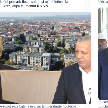
de doi primari: iluzii, soluții și mâini întinse la
hidroa
Guvern, după falimentul RAAN!
În cad
Sezonul rece bate la ușă, iar temperaturile nocturne
funcți