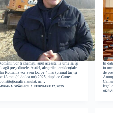
Românii vor fi chemați, anul aceasta, la urne să își
În dat
aleagă președintele. Astfel, alegerile prezidențiale
în urm
din România vor avea loc pe 4 mai (primul tur) și
de pre
pe 18 mai (al doilea tur) 2025, după ce Curtea
Anunțu
Constituțională a anulat, în…
Camera
legal 
ADRIANA DRĂGHICI
FEBRUARIE 17, 2025
ADRIA