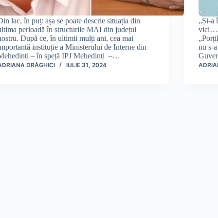
Din lac, în puț: așa se poate descrie situația din
„Și-a 
ultima perioadă în structurile MAI din județul
vici…
nostru. După ce, în ultimii mulți ani, cea mai
„Porți
importantă instituție a Ministerului de Interne din
nu s-a
Mehedinți – în speță IPJ Mehedinți –…
Guvern
ADRIANA DRĂGHICI
IULIE 31, 2024
ADRIA