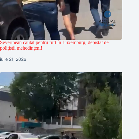
Severinean căutat pentru furt în Luxemburg, depistat de
polițiștii mehedințeni!
iulie 21, 2026