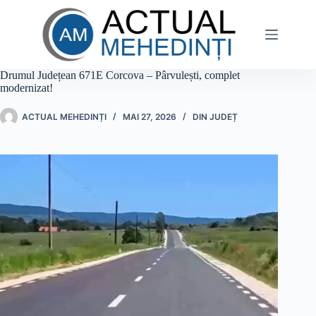
Sari
la
conținut
Drumul Județean 671E Corcova – Pârvulești, complet
modernizat!
ACTUAL MEHEDINȚI
MAI 27, 2026
DIN JUDEȚ