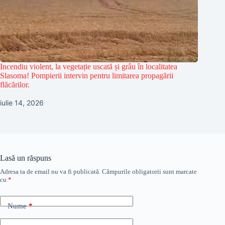
Incendiu violent, la vegetație uscată și grâu în localitatea
Slasoma! Pompierii intervin pentru limitarea propagării
flăcărilor.
iulie 14, 2026
Lasă un răspuns
Adresa ta de email nu va fi publicată.
Câmpurile obligatorii sunt marcate
cu
*
Nume
*