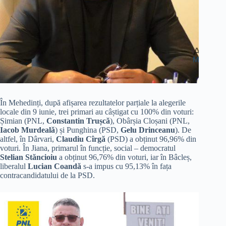
În Mehedinți, după afișarea rezultatelor parțiale la alegerile
locale din 9 iunie, trei primari au câștigat cu 100% din voturi:
Șimian (PNL,
Constantin Trușcă
), Obârșia Cloșani (PNL,
Iacob Murdeală
) și Punghina (PSD,
Gelu Drinceanu
). De
altfel, în Dârvari,
Claudiu Cîrgă
(PSD) a obținut 96,96% din
voturi. În Jiana, primarul în funcție, social – democratul
Stelian Stăncioiu
a obținut 96,76% din voturi, iar în Bâcleș,
liberalul
Lucian Coandă
s-a impus cu 95,13% în fața
contracandidatului de la PSD.