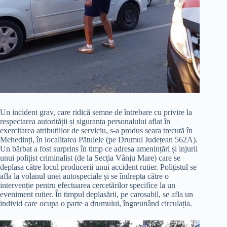
Un incident grav, care ridică semne de întrebare cu privire la
respectarea autorității și siguranța personalului aflat în
exercitarea atribuțiilor de serviciu, s-a produs seara trecută în
Mehedinți, în localitatea Pătulele (pe Drumul Județean 562A).
Un bărbat a fost surprins în timp ce adresa amenințări și injurii
unui polițist criminalist (de la Secția Vânju Mare) care se
deplasa către locul producerii unui accident rutier. Polițistul se
afla la volanul unei autospeciale și se îndrepta către o
intervenție pentru efectuarea cercetărilor specifice la un
eveniment rutier. În timpul deplasării, pe carosabil, se afla un
individ care ocupa o parte a drumului, îngreunând circulația.