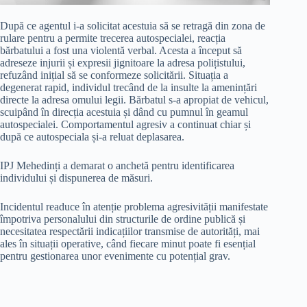
După ce agentul i-a solicitat acestuia să se retragă din zona de
rulare pentru a permite trecerea autospecialei, reacția
bărbatului a fost una violentă verbal. Acesta a început să
adreseze injurii și expresii jignitoare la adresa polițistului,
refuzând inițial să se conformeze solicitării. Situația a
degenerat rapid, individul trecând de la insulte la amenințări
directe la adresa omului legii. Bărbatul s-a apropiat de vehicul,
scuipând în direcția acestuia și dând cu pumnul în geamul
autospecialei. Comportamentul agresiv a continuat chiar și
după ce autospeciala și-a reluat deplasarea.
IPJ Mehedinți a demarat o anchetă pentru identificarea
individului și dispunerea de măsuri.
Incidentul readuce în atenție problema agresivității manifestate
împotriva personalului din structurile de ordine publică și
necesitatea respectării indicațiilor transmise de autorități, mai
ales în situații operative, când fiecare minut poate fi esențial
pentru gestionarea unor evenimente cu potențial grav.