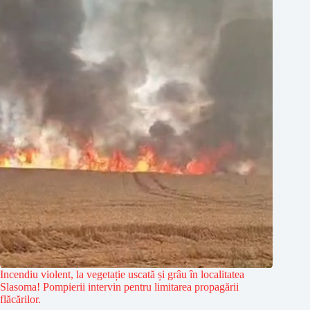
Incendiu violent, la vegetație uscată și grâu în localitatea
Slasoma! Pompierii intervin pentru limitarea propagării
flăcărilor.