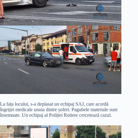
La fața locului, s-a deplasat un echipaj SAJ, care acordă
îngrijiri medicale unuia dintre șoferi. Pagubele materiale sunt
însemnate. Un echipaj al Poliției Rutiere cercetează cazul.