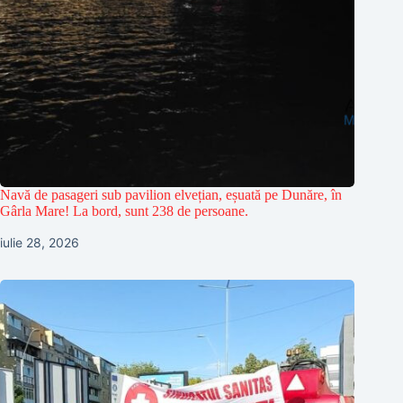
Navă de pasageri sub pavilion elvețian, eșuată pe Dunăre, în
Gârla Mare! La bord, sunt 238 de persoane.
iulie 28, 2026