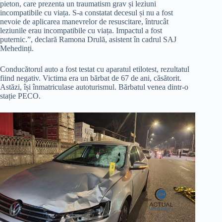
pieton, care prezenta un traumatism grav și leziuni
incompatibile cu viața. S-a constatat decesul și nu a fost
nevoie de aplicarea manevrelor de resuscitare, întrucât
leziunile erau incompatibile cu viața. Impactul a fost
puternic.”, declară Ramona Drulă, asistent în cadrul SAJ
Mehedinți.
Conducătorul auto a fost testat cu aparatul etilotest, rezultatul
fiind negativ. Victima era un bărbat de 67 de ani, căsătorit.
Astăzi, își înmatriculase autoturismul. Bărbatul venea dintr-o
stație PECO.