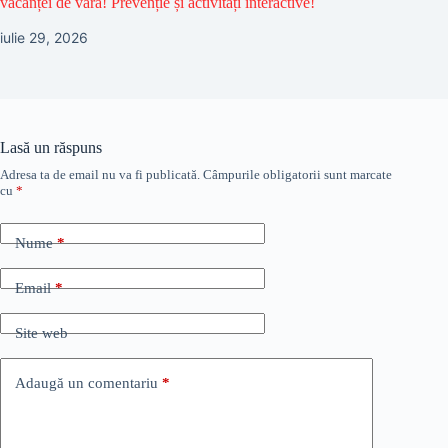
vacanței de vară! Prevenție și activități interactive!
iulie 29, 2026
Lasă un răspuns
Adresa ta de email nu va fi publicată.
Câmpurile obligatorii sunt marcate
cu
*
Nume
*
Email
*
Site web
Adaugă un comentariu
*