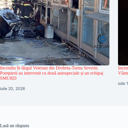
Incendiu în târgul Veterani din Drobeta-Turnu Severin.
Incen
Pompierii au intervenit cu două autospeciale și un echipaj
Vântu
SMURD
iulie
iulie 20, 2026
Lasă un răspuns