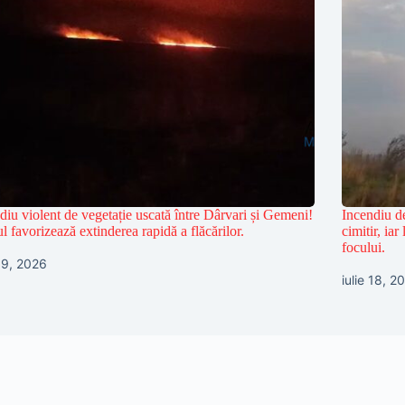
diu violent de vegetație uscată între Dârvari și Gemeni!
Incendiu de
l favorizează extinderea rapidă a flăcărilor.
cimitir, iar
focului.
 19, 2026
iulie 18, 2