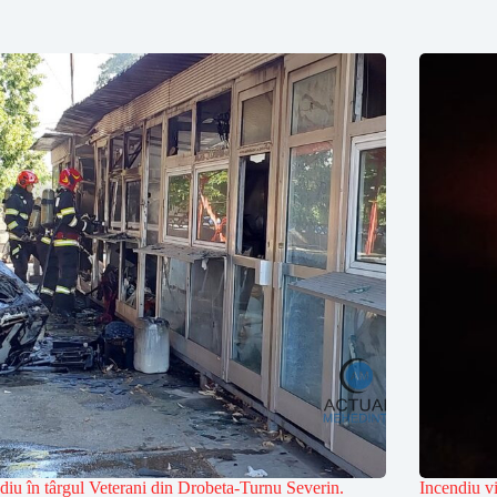
diu în târgul Veterani din Drobeta-Turnu Severin.
Incendiu vi