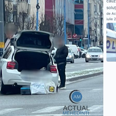
cauz
soluț
de Ac
iulie 