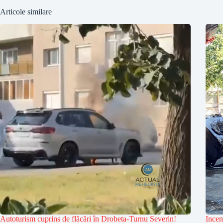
Articole similare
Autoturism cuprins de flăcări în Drobeta-Turnu Severin!
Incen