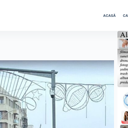
ACASĂ
CA