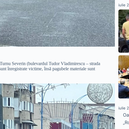
iulie 
a Turnu Severin (bulevardul Tudor Vladimirescu – strada
sunt înregistrate victime, însă pagubele materiale sunt
iulie 
Oa
„R