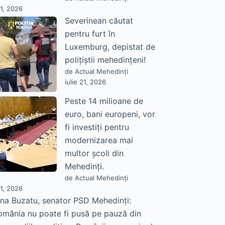
21, 2026
Severinean căutat
pentru furt în
Luxemburg, depistat de
polițiștii mehedințeni!
de Actual Mehedinți
iulie 21, 2026
Peste 14 milioane de
euro, bani europeni, vor
fi investiți pentru
modernizarea mai
multor școli din
Mehedinți.
de Actual Mehedinți
21, 2026
na Buzatu, senator PSD Mehedinți:
omânia nu poate fi pusă pe pauză din