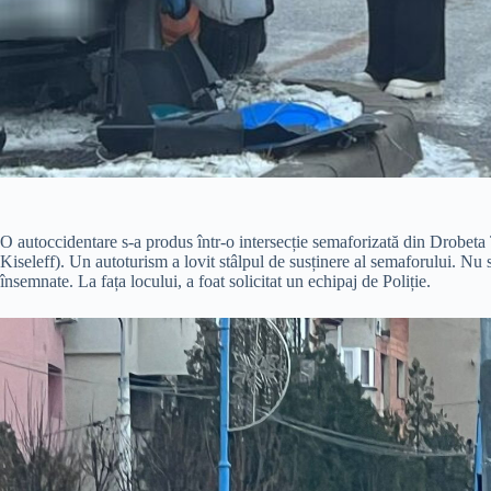
O autoccidentare s-a produs într-o intersecție semaforizată din Drobet
Kiseleff). Un autoturism a lovit stâlpul de susținere al semaforului. Nu 
însemnate. La fața locului, a foat solicitat un echipaj de Poliție.