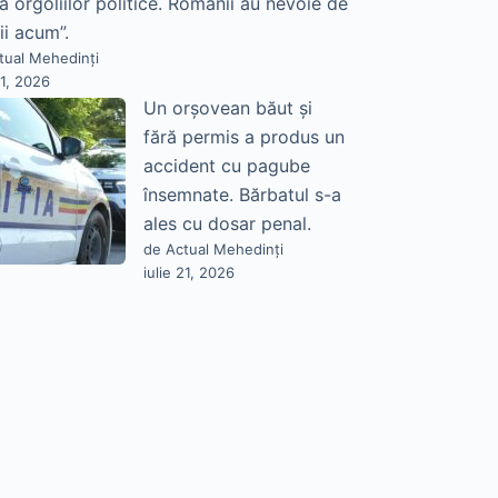
a orgoliilor politice. Românii au nevoie de
ii acum”.
tual Mehedinți
21, 2026
Un orșovean băut și
fără permis a produs un
accident cu pagube
însemnate. Bărbatul s-a
ales cu dosar penal.
de Actual Mehedinți
iulie 21, 2026