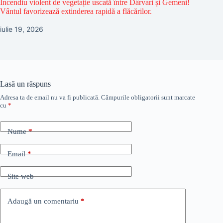
Incendiu violent de vegetație uscată între Dârvari și Gemeni!
Vântul favorizează extinderea rapidă a flăcărilor.
iulie 19, 2026
Lasă un răspuns
Adresa ta de email nu va fi publicată.
Câmpurile obligatorii sunt marcate
cu
*
Nume
*
Email
*
Site web
Adaugă un comentariu
*