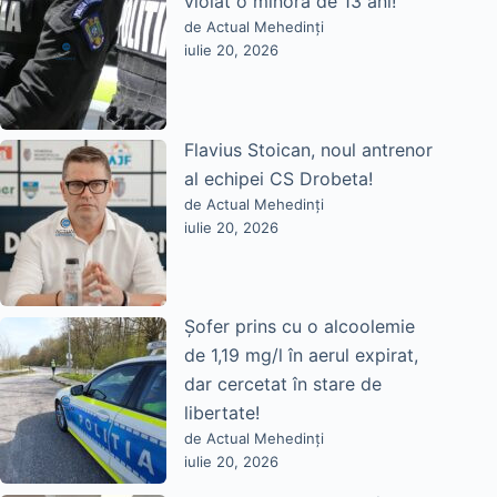
violat o minoră de 13 ani!
de Actual Mehedinți
iulie 20, 2026
Flavius Stoican, noul antrenor
al echipei CS Drobeta!
de Actual Mehedinți
iulie 20, 2026
Șofer prins cu o alcoolemie
de 1,19 mg/l în aerul expirat,
dar cercetat în stare de
libertate!
de Actual Mehedinți
iulie 20, 2026