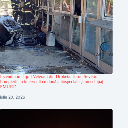
Incendiu în târgul Veterani din Drobeta-Turnu Severin.
Pompierii au intervenit cu două autospeciale și un echipaj
SMURD
iulie 20, 2026