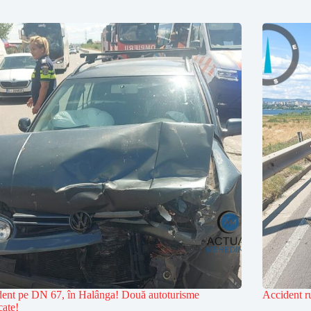
ent pe DN 67, în Halânga! Două autoturisme
Accident r
cate!