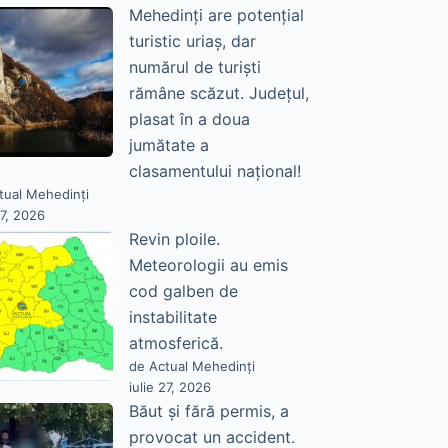
Mehedinți are potențial
turistic uriaș, dar
numărul de turiști
rămâne scăzut. Județul,
plasat în a doua
jumătate a
clasamentului național!
tual Mehedinți
27, 2026
Revin ploile.
Meteorologii au emis
cod galben de
instabilitate
atmosferică.
de Actual Mehedinți
iulie 27, 2026
Băut și fără permis, a
provocat un accident.