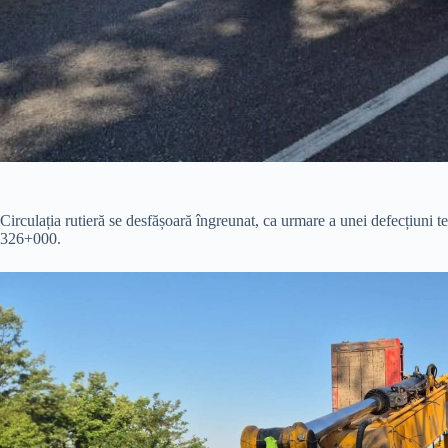
Circulația rutieră se desfășoară îngreunat, ca urmare a unei defecțiuni t
326+000.