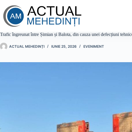
Sari
la
conținut
Trafic îngreunat între Șimian și Balota, din cauza unei defecțiuni tehnice
ACTUAL MEHEDINȚI
IUNIE 25, 2026
EVENIMENT