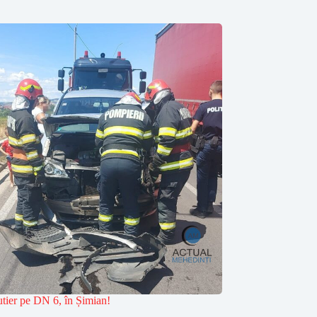
utier pe DN 6, în Șimian!