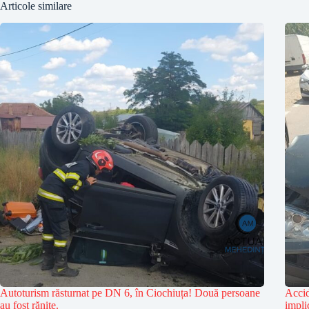
Articole similare
Autoturism răsturnat pe DN 6, în Ciochiuța! Două persoane
Accid
au fost rănite.
impli