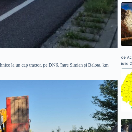
de Ac
iulie 
ehnice la un cap tractor, pe DN6, între Șimian și Balota, km