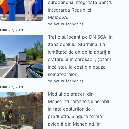
europene și integritate pentru
integrarea Republicii
Moldova.
de Actual Mehedinți
iulie 22, 2026
Trafic sufocant pe DN 56A, în
zona dealului Stârmina! La
jumătate de an de la apariția
craterului în carosabil, șoferii
încă stau la cozi din cauza
semafoarelor.
de Actual Mehedinți
iulie 22, 2026
Mediul de afaceri din
Mehedinți rămâne vulnerabil
în fața costurilor de
producție. Singura fermă
avicolă din Mehedinți, în