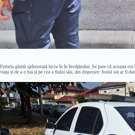
Femeia găsită spânzurată lucra în în învățământ. Se pare că aceasta era în
viața și de a o lua și pe cea a fiului său, din disperare: fostul soț ar fi 