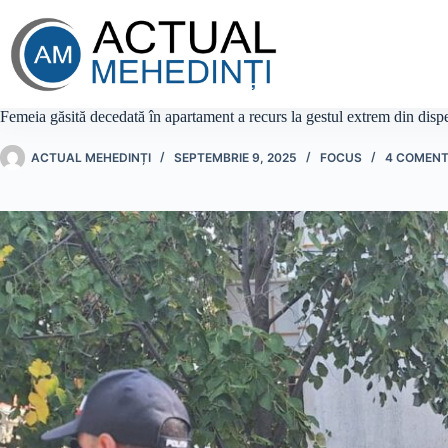
Sari
la
conținut
Femeia găsită decedată în apartament a recurs la gestul extrem din dispera
ACTUAL MEHEDINȚI
SEPTEMBRIE 9, 2025
FOCUS
4 COMENT