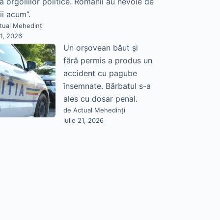
a orgoliilor politice. Românii au nevoie de
ii acum”.
tual Mehedinți
21, 2026
Un orșovean băut și
fără permis a produs un
accident cu pagube
însemnate. Bărbatul s-a
ales cu dosar penal.
de Actual Mehedinți
iulie 21, 2026