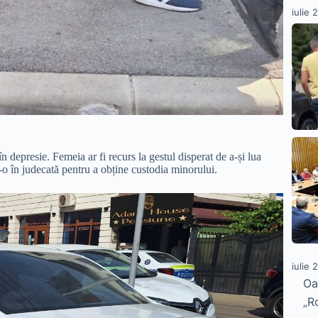
iulie 
 depresie. Femeia ar fi recurs la gestul disperat de a-și lua
dat-o în judecată pentru a obține custodia minorului.
iulie 
Oa
„R