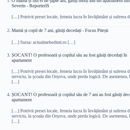
O mamă și fiul ei de șapte ani, găsiți morți într-un apartament d
Severin - ReporterIS
[…] Potrivit presei locale, femeia lucra în învățământ și suferea 
Mamă și copil de 7 ani, găsiți decedați - Focus Pitești
[…] Sursa: actualmehedinti.ro […]
ȘOCANT! O profesoară și copilul său au fost găsiți decedați în
apartament
[…] Potrivit presei locale, femeia lucra în învățământ și suferea 
serviciu, la școala din Orșova, unde preda logică. De asemenea, l
[…]
ȘOCANT! O profesoară și copilul său de 7 ani au fost găsiți dece
apartament
[…] Potrivit presei locale, femeia lucra în învățământ și suferea 
serviciu, la școala din Orșova, unde preda logică. De asemenea, l
[…]