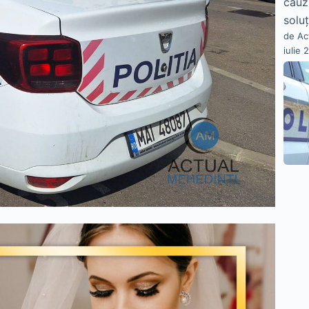
cauz
soluț
de Ac
iulie 