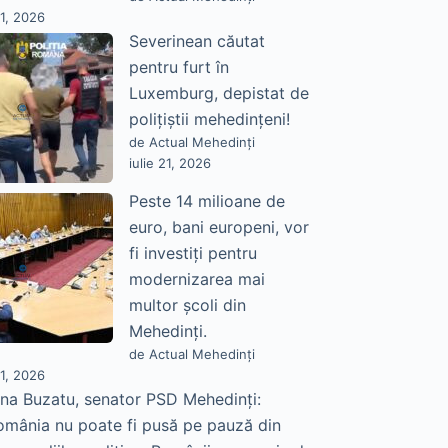
21, 2026
Severinean căutat
pentru furt în
Luxemburg, depistat de
polițiștii mehedințeni!
de Actual Mehedinți
iulie 21, 2026
Peste 14 milioane de
euro, bani europeni, vor
fi investiți pentru
modernizarea mai
multor școli din
Mehedinți.
de Actual Mehedinți
21, 2026
na Buzatu, senator PSD Mehedinți:
omânia nu poate fi pusă pe pauză din