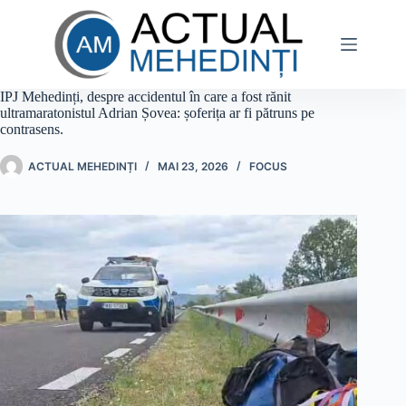
Sari
la
conținut
IPJ Mehedinți, despre accidentul în care a fost rănit
ultramaratonistul Adrian Șovea: șoferița ar fi pătruns pe
contrasens.
ACTUAL MEHEDINȚI
MAI 23, 2026
FOCUS