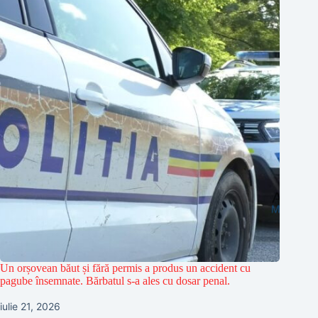
Un orșovean băut și fără permis a produs un accident cu
pagube însemnate. Bărbatul s-a ales cu dosar penal.
iulie 21, 2026