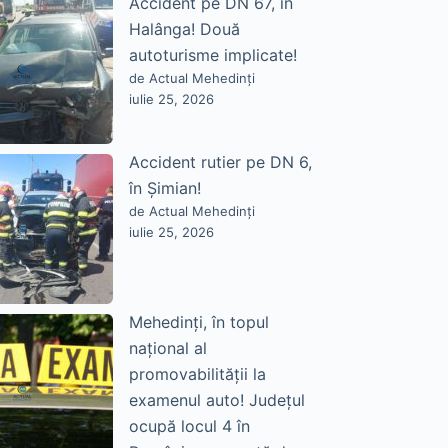
Accident pe DN 67, în
Halânga! Două
autoturisme implicate!
de Actual Mehedinți
iulie 25, 2026
Accident rutier pe DN 6,
în Șimian!
de Actual Mehedinți
iulie 25, 2026
Mehedinți, în topul
național al
promovabilității la
examenul auto! Județul
ocupă locul 4 în