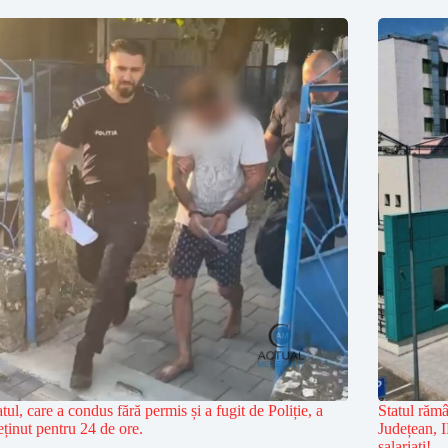
tul, care a condus fără permis și a fugit de Poliție, a
Statul răm
reținut pentru 24 de ore.
Județean, I
salariați!