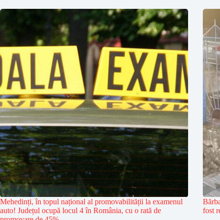
Mehedinți, în topul național al promovabilității la examenul
Bărba
auto! Județul ocupă locul 4 în România, cu o rată de
fost 
promovare de 45%.