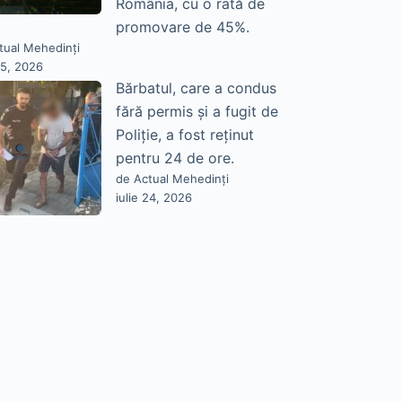
România, cu o rată de
promovare de 45%.
tual Mehedinți
25, 2026
Bărbatul, care a condus
fără permis și a fugit de
Poliție, a fost reținut
pentru 24 de ore.
de Actual Mehedinți
iulie 24, 2026