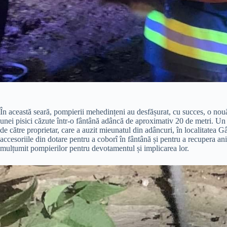
În această seară, pompierii mehedințeni au desfășurat, cu succes, o nou
unei pisici căzute într-o fântână adâncă de aproximativ 20 de metri. Un 
de către proprietar, care a auzit mieunatul din adâncuri, în localitatea G
accesoriile din dotare pentru a coborî în fântână și pentru a recupera ani
mulțumit pompierilor pentru devotamentul și implicarea lor.