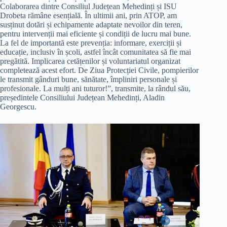
Colaborarea dintre Consiliul Județean Mehedinți și ISU
Drobeta rămâne esențială. În ultimii ani, prin ATOP, am
susținut dotări și echipamente adaptate nevoilor din teren,
pentru intervenții mai eficiente și condiții de lucru mai bune.
La fel de importantă este prevenția: informare, exerciții și
educație, inclusiv în școli, astfel încât comunitatea să fie mai
pregătită. Implicarea cetățenilor și voluntariatul organizat
completează acest efort. De Ziua Protecției Civile, pompierilor
le transmit gânduri bune, sănătate, împliniri personale și
profesionale. La mulți ani tuturor!”, transmite, la rândul său,
președintele Consiliului Județean Mehedinți, Aladin
Georgescu.