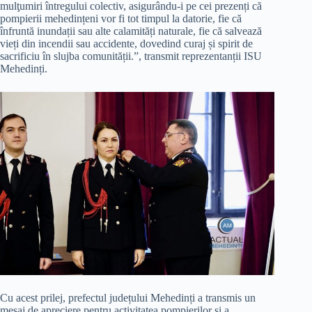
mulţumiri întregului colectiv, asigurându-i pe cei prezenți că
pompierii mehedințeni vor fi tot timpul la datorie, fie că
înfruntă inundații sau alte calamități naturale, fie că salvează
vieți din incendii sau accidente, dovedind curaj și spirit de
sacrificiu în slujba comunității.”, transmit reprezentanții ISU
Mehedinți.
Cu acest prilej, prefectul județului Mehedinți a transmis un
mesaj de apreciere pentru activitatea pompierilor și a