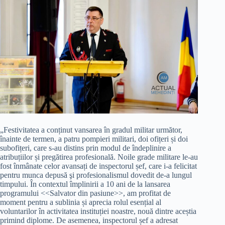
„Festivitatea a conținut vansarea în gradul militar următor,
înainte de termen, a patru pompieri militari, doi ofițeri și doi
subofițeri, care s-au distins prin modul de îndeplinire a
atribuțiilor și pregătirea profesională. Noile grade militare le-au
fost înmânate celor avansați de inspectorul șef, care i-a felicitat
pentru munca depusă şi profesionalismul dovedit de-a lungul
timpului. În contextul împlinirii a 10 ani de la lansarea
programului <<Salvator din pasiune>>, am profitat de
moment pentru a sublinia și aprecia rolul esențial al
voluntarilor în activitatea instituției noastre, nouă dintre aceștia
primind diplome. De asemenea, inspectorul șef a adresat