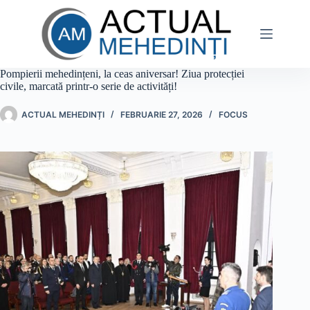
Sari
la
conținut
Pompierii mehedințeni, la ceas aniversar! Ziua protecției
civile, marcată printr-o serie de activități!
ACTUAL MEHEDINȚI
FEBRUARIE 27, 2026
FOCUS