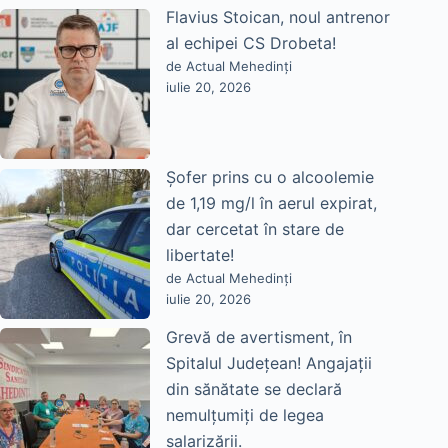
Flavius Stoican, noul antrenor
al echipei CS Drobeta!
de Actual Mehedinți
iulie 20, 2026
Șofer prins cu o alcoolemie
de 1,19 mg/l în aerul expirat,
dar cercetat în stare de
libertate!
de Actual Mehedinți
iulie 20, 2026
Grevă de avertisment, în
Spitalul Județean! Angajații
din sănătate se declară
nemulțumiți de legea
salarizării.