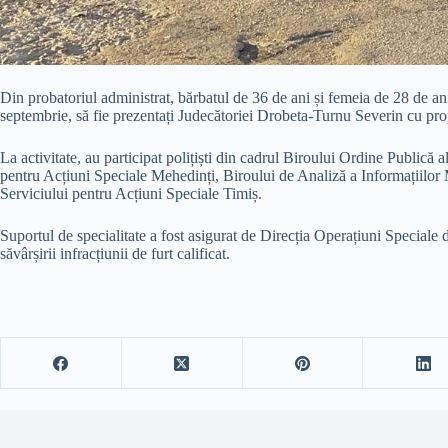
Din probatoriul administrat, bărbatul de 36 de ani și femeia de 28 de ani
septembrie, să fie prezentați Judecătoriei Drobeta-Turnu Severin cu pro
La activitate, au participat polițiști din cadrul Biroului Ordine Publică
pentru Acțiuni Speciale Mehedinți, Biroului de Analiză a Informațiilor Me
Serviciului pentru Acțiuni Speciale Timiș.
Suportul de specialitate a fost asigurat de Direcția Operațiuni Speciale
săvârșirii infracțiunii de furt calificat.