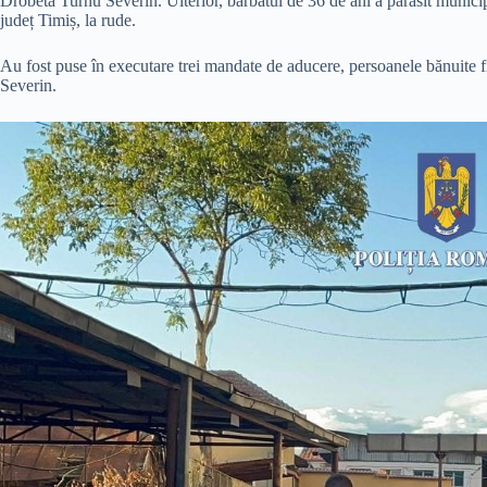
Drobeta Turnu Severin. Ulterior, bărbatul de 36 de ani a părăsit munic
județ Timiș, la rude.
Au fost puse în executare trei mandate de aducere, persoanele bănuite f
Severin.