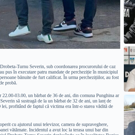
lui Drobeta-Turnu Severin, sub coordonarea procurorului de caz
au pus în executare patru mandate de percheziție în municipiul
ersoane bănuite de furt calificat. În urma perchezițiilor, au fost
 de probă.
 orar 22.00-03.00, un bărbat de 36 de ani, din comuna Punghina ar
Severin să sustragă de la un bărbat de 32 de ani, un lanț de
lei, profitând de faptul că victima era într-o starea vădită de
operit cu ajutorul unui televizor, camera de supraveghere,
anei vătămate. Incidentul a avut loc la terasa unui bar din