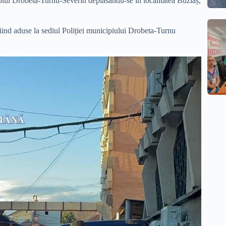
ipiul Drobeta-Turnu-Severin deplasându-se în localitatea Buziaș,
iind aduse la sediul Poliției municipiului Drobeta-Turnu