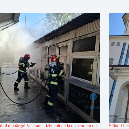
diul din târgul Veterani a izbucnit de la un scurtcircuit
Sfântul Ili