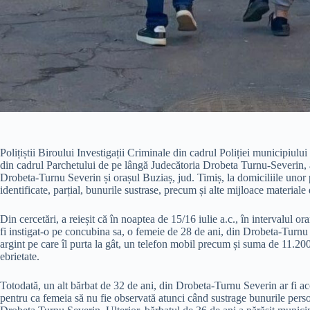
Polițiștii Biroului Investigații Criminale din cadrul Poliției municipiu
din cadrul Parchetului de pe lângă Judecătoria Drobeta Turnu-Severin, 
Drobeta-Turnu Severin și orașul Buziaș, jud. Timiș, la domiciliile unor p
identificate, parțial, bunurile sustrase, precum și alte mijloace materiale
Din cercetări, a reieșit că în noaptea de 15/16 iulie a.c., în intervalul
fi instigat-o pe concubina sa, o femeie de 28 de ani, din Drobeta-Turnu 
argint pe care îl purta la gât, un telefon mobil precum și suma de 11.200 
ebrietate.
Totodată, un alt bărbat de 32 de ani, din Drobeta-Turnu Severin ar fi ac
pentru ca femeia să nu fie observată atunci când sustrage bunurile perso