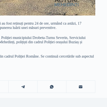
 au fost reținuți pentru 24 de ore, urmând ca astăzi, 17
punerea luării unei măsuri preventive.
 al Poliției municipiului Drobeta-Turnu Severin, Serviciului
hedinți, polițiști din cadrul Poliției orașului Buziaș și
 din cadrul Poliției Române. Se continuă cercetările sub aspectul