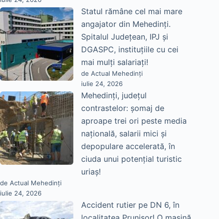
Statul rămâne cel mai mare
angajator din Mehedinți.
Spitalul Județean, IPJ și
DGASPC, instituțiile cu cei
mai mulți salariați!
de Actual Mehedinți
iulie 24, 2026
Mehedinți, județul
contrastelor: șomaj de
aproape trei ori peste media
națională, salarii mici și
depopulare accelerată, în
ciuda unui potențial turistic
uriaș!
de Actual Mehedinți
iulie 24, 2026
Accident rutier pe DN 6, în
localitatea Prunișor! O mașină