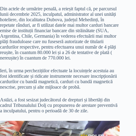
Din actele de urmărire penală, a reieșit faptul că, pe parcursul
lunii decembrie 2025, inculpatul, administrator al unei unități
hoteliere, din localitatea Dubova, județul Mehedinți, în
repetate rânduri, ar fi utilizat datele mai multor carduri bancare
emise de instituții financiar bancare din străinătate (SUA,
Argentina, Chile, Germania) în vederea efectuării mai multor
plăți frauduloase care nu fuseseră autorizate de titularii
cardurilor respective, pentru efectuarea unui număr de 4 plăți
reușite, în cuantum 80.000 lei și a 26 de tentative de plată (
nereușite) în cuantum de 770.000 lei.
Ieri, în urma perchezițiilor efectuate la locuințele acestuia au
fost identificate și ridicate instrumente necesare inscripționării
cardurilor cu bandă magnetică, carduri cu bandă magnetică
nescrise, precum și alte mijloace de probă.
Astăzi, a fost sesizat judecătorul de drepturi și libertăți din
cadrul Tribunalului Dolj cu propunerea de arestare preventivă
a inculpatului, pentru o perioadă de 30 de zile.