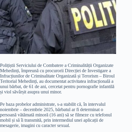
Polițiștii Serviciului de Combatere a Criminalității Organizate
Mehedinți, împreună cu procurorii Direcției de Investigare a
Infracțiunilor de Criminalitate Organizată și Terorism – Biroul
Teritorial Mehedinți, au documentat activitatea infracțională a
unui bărbat, de 61 de ani, cercetat pentru pornografie infantilă
și viol săvârșit asupra unui minor.
Pe baza probelor administrate, s-a stabilit că, în intervalul
noiembrie – decembrie 2025, bărbatul ar fi determinat o
persoană vătămată minoră (16 ani) să se filmeze cu telefonul
mobil și să îi transmită, prin intermediul unei aplicații de
mesagerie, imagini cu caracter sexual.