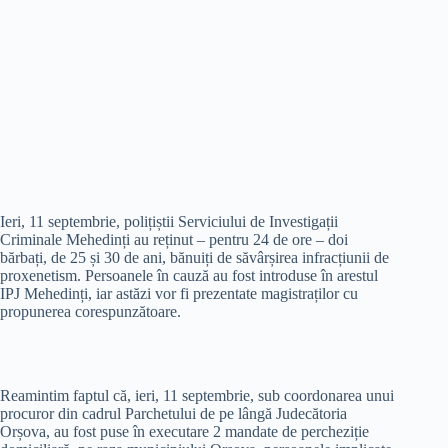
Ieri, 11 septembrie, polițiștii Serviciului de Investigații
Criminale Mehedinți au reținut – pentru 24 de ore – doi
bărbați, de 25 și 30 de ani, bănuiți de săvârșirea infracțiunii de
proxenetism. Persoanele în cauză au fost introduse în arestul
IPJ Mehedinți, iar astăzi vor fi prezentate magistraților cu
propunerea corespunzătoare.
Reamintim faptul că, ieri, 11 septembrie, sub coordonarea unui
procuror din cadrul Parchetului de pe lângă Judecătoria
Orșova, au fost puse în executare 2 mandate de percheziție