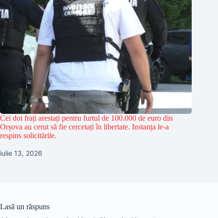
Cei doi frați arestați pentru furtul de 100.000 de euro din
Orșova au cerut să fie cercetați în libertate. Instanța le-a
respins solicitările.
iulie 13, 2026
Lasă un răspuns