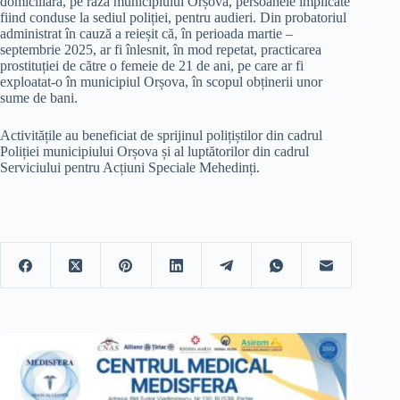
domiciliară, pe raza municipiului Orșova, persoanele implicate
fiind conduse la sediul poliției, pentru audieri. Din probatoriul
administrat în cauză a reieșit că, în perioada martie –
septembrie 2025, ar fi înlesnit, în mod repetat, practicarea
prostituției de către o femeie de 21 de ani, pe care ar fi
exploatat-o în municipiul Orșova, în scopul obținerii unor
sume de bani.
Activitățile au beneficiat de sprijinul polițiștilor din cadrul
Poliției municipiului Orșova și al luptătorilor din cadrul
Serviciului pentru Acțiuni Speciale Mehedinți.