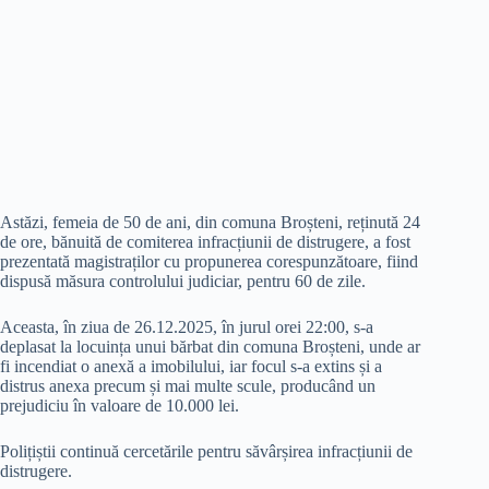
Astăzi, femeia de 50 de ani, din comuna Broșteni, reținută 24
de ore, bănuită de comiterea infracțiunii de distrugere, a fost
prezentată magistraților cu propunerea corespunzătoare, fiind
dispusă măsura controlului judiciar, pentru 60 de zile.
Aceasta, în ziua de 26.12.2025, în jurul orei 22:00, s-a
deplasat la locuința unui bărbat din comuna Broșteni, unde ar
fi incendiat o anexă a imobilului, iar focul s-a extins și a
distrus anexa precum și mai multe scule, producând un
prejudiciu în valoare de 10.000 lei.
Polițiștii continuă cercetările pentru săvârșirea infracțiunii de
distrugere.