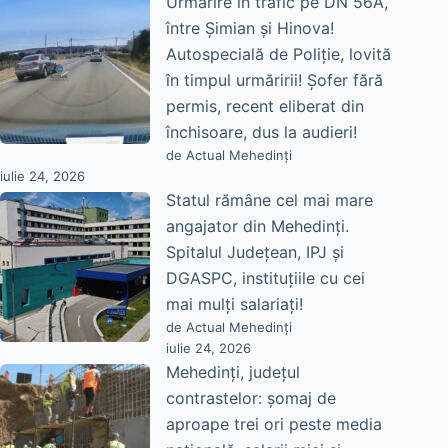
Urmărire în trafic pe DN 56A,
între Șimian și Hinova!
Autospecială de Poliție, lovită
în timpul urmăririi! Șofer fără
permis, recent eliberat din
închisoare, dus la audieri!
de Actual Mehedinți
iulie 24, 2026
Statul rămâne cel mai mare
angajator din Mehedinți.
Spitalul Județean, IPJ și
DGASPC, instituțiile cu cei
mai mulți salariați!
de Actual Mehedinți
iulie 24, 2026
Mehedinți, județul
contrastelor: șomaj de
aproape trei ori peste media