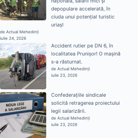
națională, salarii mici și
depopulare accelerată, în
ciuda unui potențial turistic
uriaș!
de Actual Mehedinți
iulie 24, 2026
Accident rutier pe DN 6, în
localitatea Prunișor! O mașină
s-a răsturnat.
de Actual Mehedinți
iulie 23, 2026
Confederațiile sindicale
solicită retragerea proiectului
legii salarizării.
de Actual Mehedinți
iulie 23, 2026