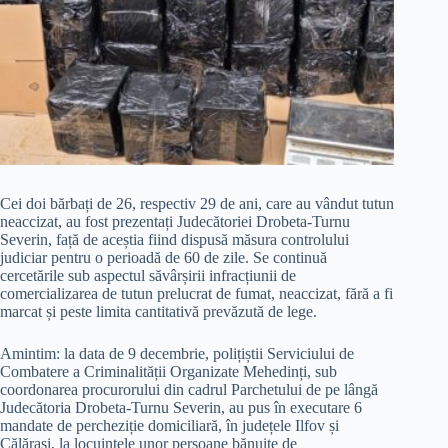
Cei doi bărbați de 26, respectiv 29 de ani, care au vândut tutun
neaccizat, au fost prezentați Judecătoriei Drobeta-Turnu
Severin, față de aceștia fiind dispusă măsura controlului
judiciar pentru o perioadă de 60 de zile. Se continuă
cercetările sub aspectul săvârșirii infracțiunii de
comercializarea de tutun prelucrat de fumat, neaccizat, fără a fi
marcat și peste limita cantitativă prevăzută de lege.
Amintim: la data de 9 decembrie, polițiștii Serviciului de
Combatere a Criminalității Organizate Mehedinți, sub
coordonarea procurorului din cadrul Parchetului de pe lângă
Judecătoria Drobeta-Turnu Severin, au pus în executare 6
mandate de percheziție domiciliară, în județele Ilfov și
Călărași, la locuințele unor persoane bănuite de