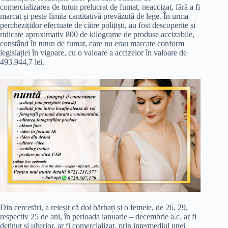
comercializarea de tutun prelucrat de fumat, neaccizat, fără a fi
marcat și peste limita cantitativă prevăzută de lege. În urma
perchezițiilor efectuate de către polițiști, au fost descoperite și
ridicate aproximativ 800 de kilograme de produse accizabile,
constând în tutun de fumat, care nu erau marcate conform
legislației în vigoare, cu o valoare a accizelor în valoare de
493.944,7 lei.
Din cercetări, a reieșit că doi bărbați și o femeie, de 26, 29,
respectiv 25 de ani, în perioada ianuarie – decembrie a.c. ar fi
deținut și ulterior, ar fi comercializat, prin intermediul unei