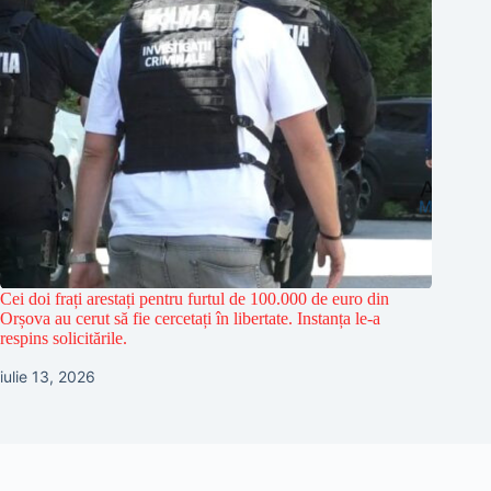
Cei doi frați arestați pentru furtul de 100.000 de euro din
Orșova au cerut să fie cercetați în libertate. Instanța le-a
respins solicitările.
iulie 13, 2026