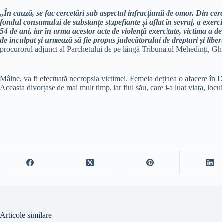
„În cauză, se fac cercetări sub aspectul infracțiunii de omor. Din cerc
fondul consumului de substanțe stupefiante și aflat în sevraj, a exerc
54 de ani, iar în urma acestor acte de violență exercitate, victima a de
de inculpat și urmează să fie propus judecătorului de drepturi și libe
procurorul adjunct al Parchetului de pe lângă Tribunalul Mehedinți, G
Mâine, va fi efectuată necropsia victimei. Femeia deținea o afacere în
Aceasta divorțase de mai mult timp, iar fiul său, care i-a luat viața, loc
Articole similare