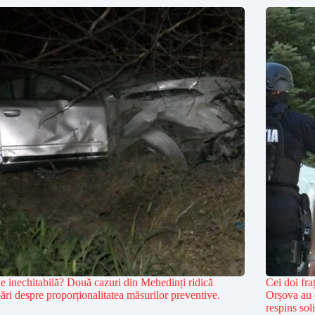
ție inechitabilă? Două cazuri din Mehedinți ridică
Cei doi fra
bări despre proporționalitatea măsurilor preventive.
Orșova au ce
respins soli