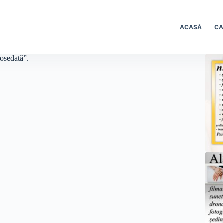
ACASĂ
CA
posedată”.