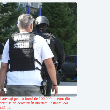
ți arestați pentru furtul de 100.000 de euro din
rut să fie cercetați în libertate. Instanța le-a
citările.