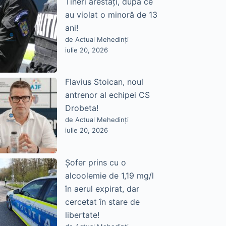
Tineri arestați, după ce
au violat o minoră de 13
ani!
de Actual Mehedinți
iulie 20, 2026
Flavius Stoican, noul
antrenor al echipei CS
Drobeta!
de Actual Mehedinți
iulie 20, 2026
Șofer prins cu o
alcoolemie de 1,19 mg/l
în aerul expirat, dar
cercetat în stare de
libertate!