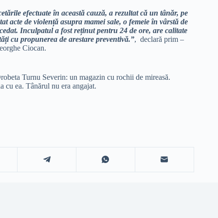
etările efectuate în această cauză, a rezultat că un tânăr, pe
itat acte de violență asupra mamei sale, o femeie în vârstă de
cedat. Inculpatul a fost reținut pentru 24 de ore, are calitate
rtăți cu propunerea de arestare preventivă.”
, declară prim –
heorghe Ciocan.
 Drobeta Turnu Severin: un magazin cu rochii de mireasă.
uia cu ea. Tânărul nu era angajat.