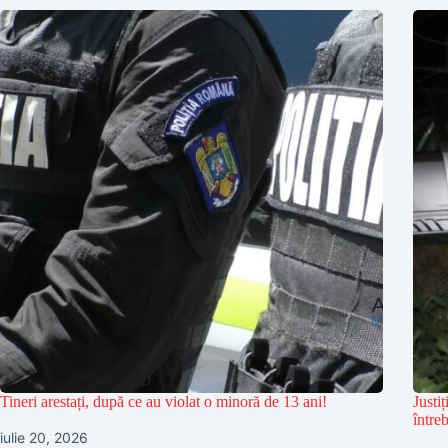
Tineri arestați, după ce au violat o minoră de 13 ani!
Justi
între
iulie 20, 2026