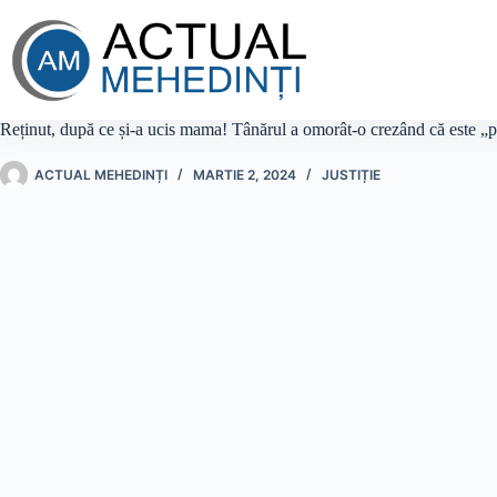
Sari
la
conținut
Reținut, după ce și-a ucis mama! Tânărul a omorât-o crezând că este „
ACTUAL MEHEDINȚI
MARTIE 2, 2024
JUSTIȚIE