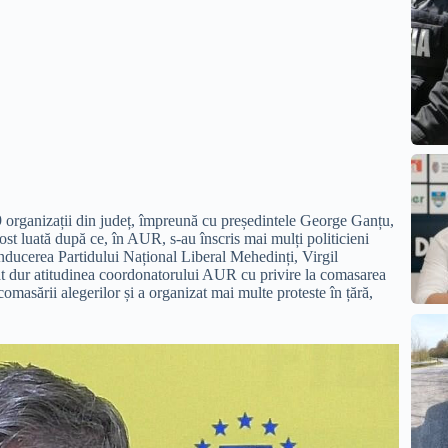
organizații din județ, împreună cu președintele George Ganțu,
fost luată după ce, în AUR, s-au înscris mai mulți politicieni
conducerea Partidului Național Liberal Mehedinți, Virgil
icat dur atitudinea coordonatorului AUR cu privire la comasarea
comasării alegerilor și a organizat mai multe proteste în țără,