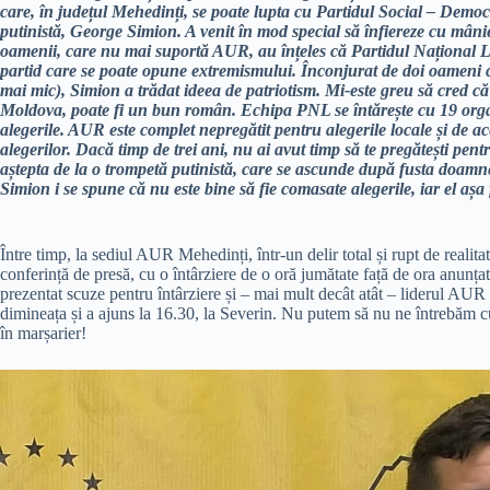
care, în județul Mehedinți, se poate lupta cu Partidul Social – Democ
putinistă, George Simion. A venit în mod special să înfiereze cu mâni
oamenii, care nu mai suportă AUR, au înțeles că Partidul Național Li
partid care se poate opune extremismului. Înconjurat de doi oamen
mai mic), Simion a trădat ideea de patriotism. Mi-este greu să cred că
Moldova, poate fi un bun român. Echipa PNL se întărește cu 19 orga
alegerile. AUR este complet nepregătit pentru alegerile locale și de 
alegerilor. Dacă timp de trei ani, nu ai avut timp să te pregătești pentr
aștepta de la o trompetă putinistă, care se ascunde după fusta doamn
Simion i se spune că nu este bine să fie comasate alegerile, iar el așa
Între timp, la sediul AUR Mehedinți, într-un delir total și rupt de real
conferință de presă, cu o întârziere de o oră jumătate față de ora anunța
prezentat scuze pentru întârziere și – mai mult decât atât – liderul AUR n
dimineața și a ajuns la 16.30, la Severin. Nu putem să nu ne întrebăm 
în marșarier!