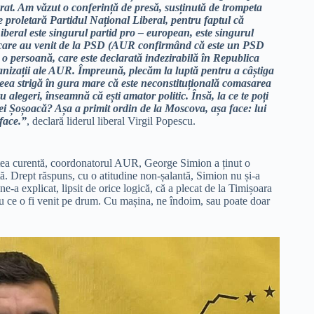
rat. Am văzut o conferință de presă, susținută de trompeta
e proletară Partidul Național Liberal, pentru faptul că
beral este singurul partid pro – european, este singurul
i care au venit de la PSD (AUR confirmând că este un PSD
 o persoană, care este declarată indezirabilă în Republica
nizații ale AUR. Împreună, plecăm la luptă pentru a câștiga
aceea strigă în gura mare că este neconstituțională comasarea
u alegeri, înseamnă că ești amator politic. Însă, la ce te poți
ei Șoșoacă? Așa a primit ordin de la Moscova, așa face: lui
 face.”
, declară liderul liberal Virgil Popescu.
itatea curentă, coordonatorul AUR, George Simion a ținut o
tă. Drept răspuns, cu o atitudine non-șalantă, Simion nu și-a
e-a explicat, lipsit de orice logică, că a plecat de la Timișoara
cu ce o fi venit pe drum. Cu mașina, ne îndoim, sau poate doar