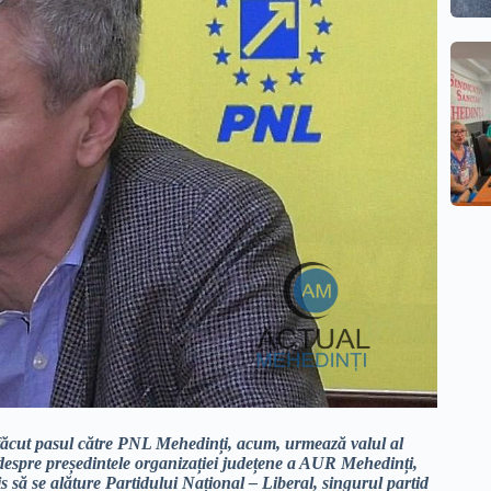
ăcut pasul către PNL Mehedinți, acum, urmează valul al
despre președintele organizației județene a AUR Mehedinți,
ă se alăture Partidului Național – Liberal, singurul partid