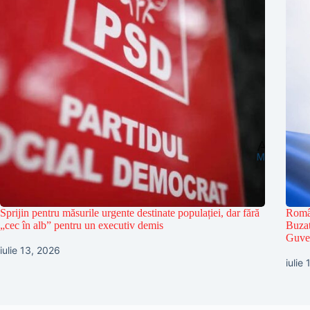
Sprijin pentru măsurile urgente destinate populației, dar fără
Român
„cec în alb” pentru un executiv demis
Buzat
Guver
iulie 13, 2026
iulie