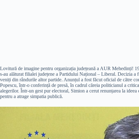
Lovitură de imagine pentru organizația județeană a AUR Mehedinți! 19 
s-au alăturat filialei județene a Partidului Național – Liberal. Decizia a 
veniți din rândurile altor partide. Anunțul a fost făcut oficial de către 
Popescu, într-o conferință de presă, în cadrul căreia politicianul a crit
alegerilor. Într-un gest pur electoral, Simion a cerut renunțarea la ideea 
pentru a atrage simpatia publică.