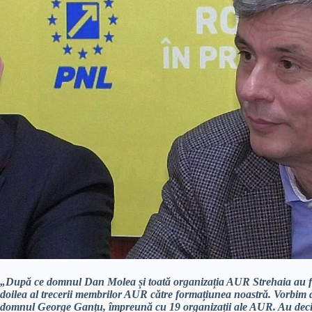
„După ce domnul Dan Molea și toată organizația AUR Strehaia au f
doilea al trecerii membrilor AUR către formațiunea noastră. Vorbim 
domnul George Ganțu, împreună cu 19 organizații ale AUR. Au decis s