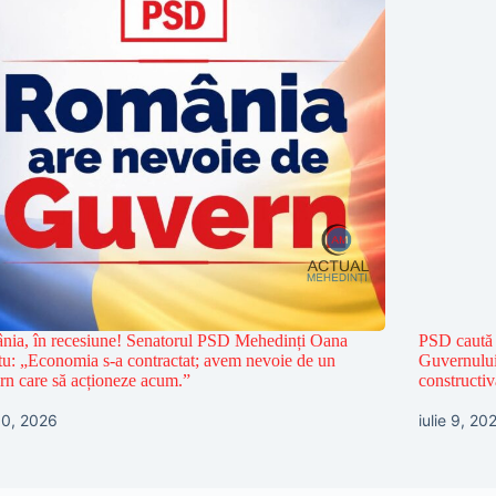
ia, în recesiune! Senatorul PSD Mehedinți Oana
PSD caută 
u: „Economia s-a contractat; avem nevoie de un
Guvernului
n care să acționeze acum.”
constructiv
 10, 2026
iulie 9, 20