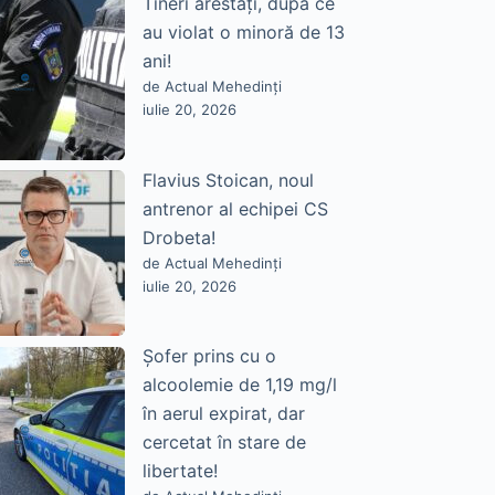
Tineri arestați, după ce
au violat o minoră de 13
ani!
de Actual Mehedinți
iulie 20, 2026
Flavius Stoican, noul
antrenor al echipei CS
Drobeta!
de Actual Mehedinți
iulie 20, 2026
Șofer prins cu o
alcoolemie de 1,19 mg/l
în aerul expirat, dar
cercetat în stare de
libertate!