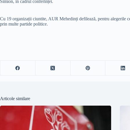
Simion, în cadrul conferinței.
Cu 19 organizații ciuntite, AUR Mehedinți defilează, pentru alegerile ce 
prin multe partide politice.
Articole similare