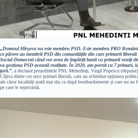
„Domnul Hîrșovu nu este membru PSD. Este membru PRO România și c
ce părere au membrii PSD din comunitățile din care primarii liberali 
Social-Democrat când vor avea de împărțit banii cu primarii veniți d
va gestiona PSD această realitate. În 2020, am pornit cu 7 primari, ia
țară.”
, a declarat președintele PNL Mehedinți, Virgil Popescu (deputat),
Câțiva dintre cei zece primari liberali, care au schimbat opțiunea politică 
ale căror localități arată mai rău ca după bombardamente și care nu au f
pe care le reprezintă.