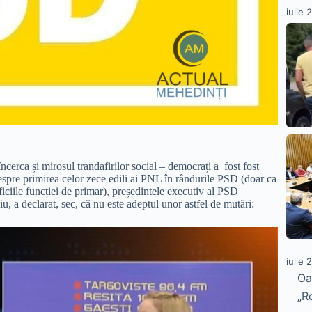
iulie 
încerca și mirosul trandafirilor social – democrați a fost fost
 despre primirea celor zece edili ai PNL în rândurile PSD (doar ca
eficiile funcției de primar), președintele executiv al PSD
 a declarat, sec, că nu este adeptul unor astfel de mutări:
iulie 
Oa
„R