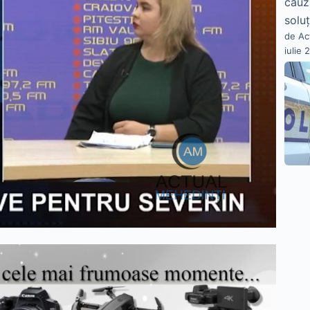
cauz
soluț
de Ac
iulie 