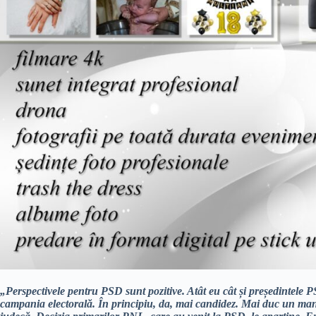
„Perspectivele pentru PSD sunt pozitive. Atât eu cât și președintel
campania electorală. În principiu, da, mai candidez. Mai duc un man