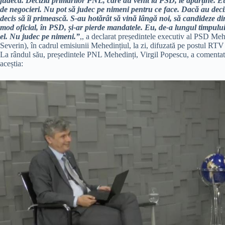
judecă. Decizia primarilor PNL, care au venit la PSD, le aparține. E
de negocieri. Nu pot să judec pe nimeni pentru ce face. Dacă au decis
decis să îi primească. S-au hotărât să vină lângă noi, să candideze di
mod oficial, în PSD, și-ar pierde mandatele. Eu, de-a lungul timpului,
el. Nu judec pe nimeni.”
,, a declarat președintele executiv al PSD Me
Severin), în cadrul emisiunii Mehedințiul, la zi, difuzată pe postul RT
La rândul său, președintele PNL Mehedinți, Virgil Popescu, a comentat dec
aceștia: