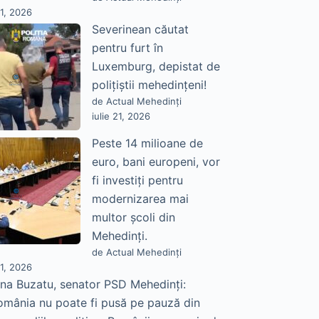
21, 2026
Severinean căutat
pentru furt în
Luxemburg, depistat de
polițiștii mehedințeni!
de Actual Mehedinți
iulie 21, 2026
Peste 14 milioane de
euro, bani europeni, vor
fi investiți pentru
modernizarea mai
multor școli din
Mehedinți.
de Actual Mehedinți
21, 2026
na Buzatu, senator PSD Mehedinți:
omânia nu poate fi pusă pe pauză din