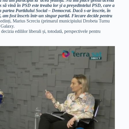
u nu am participat la acea ședință. Nu îmi place genul acesta
 să vină în PSD este treaba lor și a președintelui PSD, care a
n partea Partidului Social – Democrat. Dacă s-ar înscrie, în
 am fost înscris într-un singur partid. Fiecare decide pentru
hedinți, Marius Screciu (primarul municipiului Drobeta Turnu
V Galaxy.
izia edililor liberali și, totodată, perspectivele pentru