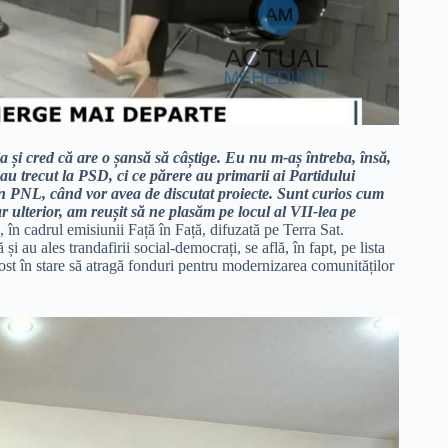
red că are o șansă să câștige. Eu nu m-aș întreba, însă,
au trecut la PSD, ci ce părere au primarii ai Partidului
in PNL, când vor avea de discutat proiecte. Sunt curios cum
r ulterior, am reușit să ne plasăm pe locul al VII-lea pe
 în cadrul emisiunii Față în Față, difuzată pe Terra Sat.
și au ales trandafirii social-democrați, se află, în fapt, pe lista
ost în stare să atragă fonduri pentru modernizarea comunităților