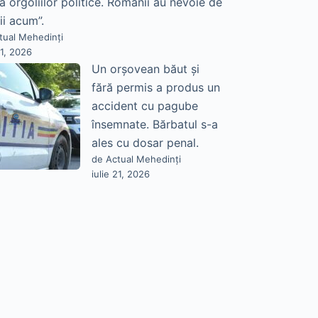
a orgoliilor politice. Românii au nevoie de
ii acum”.
tual Mehedinți
21, 2026
Un orșovean băut și
fără permis a produs un
accident cu pagube
însemnate. Bărbatul s-a
ales cu dosar penal.
de Actual Mehedinți
iulie 21, 2026