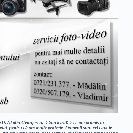
e PSD, Aladin Georgescu, <<am livrat>> ce am promis în
dat, pentru că am multe proiecte. Oamenii sunt cei care te