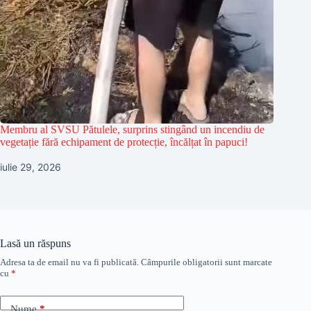
Membru al SVSU Pătulele, surprins stingând un incendiu de
vegetație fără echipament de protecție, încălțat în papuci!
iulie 29, 2026
Lasă un răspuns
Adresa ta de email nu va fi publicată.
Câmpurile obligatorii sunt marcate
cu
*
Nume
*