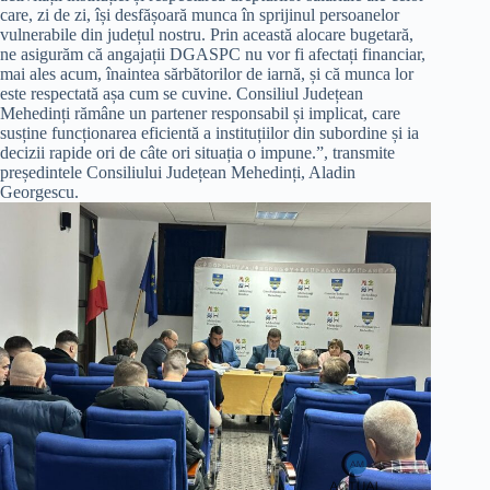
care, zi de zi, își desfășoară munca în sprijinul persoanelor
vulnerabile din județul nostru. Prin această alocare bugetară,
ne asigurăm că angajații DGASPC nu vor fi afectați financiar,
mai ales acum, înaintea sărbătorilor de iarnă, și că munca lor
este respectată așa cum se cuvine. Consiliul Județean
Mehedinți rămâne un partener responsabil și implicat, care
susține funcționarea eficientă a instituțiilor din subordine și ia
decizii rapide ori de câte ori situația o impune.”, transmite
președintele Consiliului Județean Mehedinți, Aladin
Georgescu.