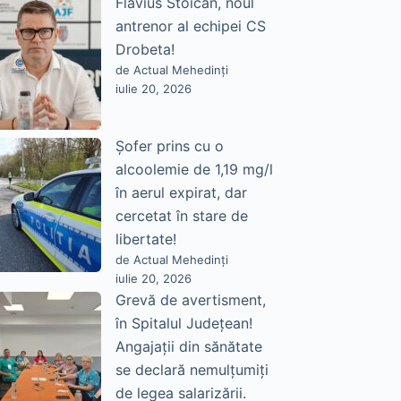
Flavius Stoican, noul
antrenor al echipei CS
Drobeta!
de Actual Mehedinți
iulie 20, 2026
Șofer prins cu o
alcoolemie de 1,19 mg/l
în aerul expirat, dar
cercetat în stare de
libertate!
de Actual Mehedinți
iulie 20, 2026
Grevă de avertisment,
în Spitalul Județean!
Angajații din sănătate
se declară nemulțumiți
de legea salarizării.