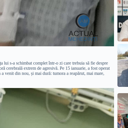
ța lui s-a schimbat complet într-o zi care trebuia să fie despre
ră cerebrală extrem de agresivă. Pe 15 ianuarie, a fost operat
ea a venit din nou, și mai dură: tumora a reapărut, mai mare,