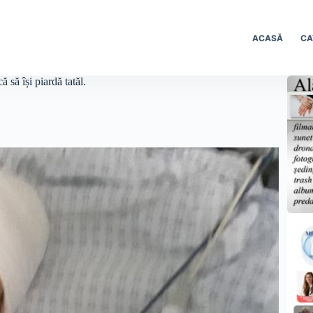
ACASĂ
CA
 să își piardă tatăl.