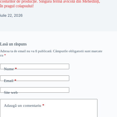
costurilor de producție. Singura fermă avicolă din Mehedinți,
în pragul colapsului!
iulie 22, 2026
Lasă un răspuns
Adresa ta de email nu va fi publicată.
Câmpurile obligatorii sunt marcate
cu
*
Nume
*
Email
*
Site web
Adaugă un comentariu
*