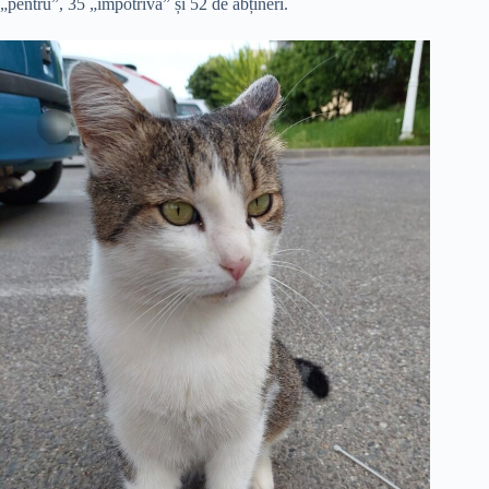
„pentru”, 35 „împotrivă” și 52 de abțineri.