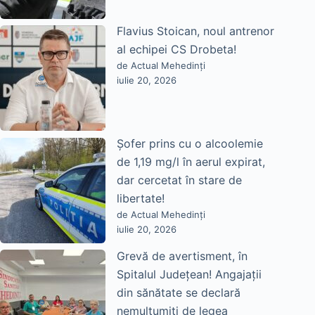
Flavius Stoican, noul antrenor
al echipei CS Drobeta!
de Actual Mehedinți
iulie 20, 2026
Șofer prins cu o alcoolemie
de 1,19 mg/l în aerul expirat,
dar cercetat în stare de
libertate!
de Actual Mehedinți
iulie 20, 2026
Grevă de avertisment, în
Spitalul Județean! Angajații
din sănătate se declară
nemulțumiți de legea