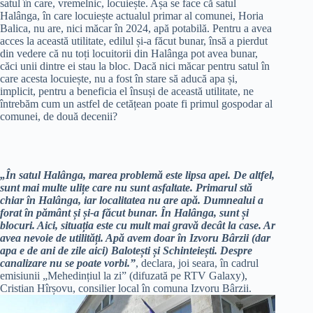
satul în care, vremelnic, locuiește. Așa se face că satul
Halânga, în care locuiește actualul primar al comunei, Horia
Balica, nu are, nici măcar în 2024, apă potabilă. Pentru a avea
acces la această utilitate, edilul și-a făcut bunar, însă a pierdut
din vedere că nu toți locuitorii din Halânga pot avea bunar,
căci unii dintre ei stau la bloc. Dacă nici măcar pentru satul în
care acesta locuiește, nu a fost în stare să aducă apa și,
implicit, pentru a beneficia el însuși de această utilitate, ne
întrebăm cum un astfel de cetățean poate fi primul gospodar al
comunei, de două decenii?
„În satul Halânga, marea problemă este lipsa apei. De altfel,
sunt mai multe ulițe care nu sunt asfaltate. Primarul stă
chiar în Halânga, iar localitatea nu are apă. Dumnealui a
forat în pământ și și-a făcut bunar. În Halânga, sunt și
blocuri. Aici, situația este cu mult mai gravă decât la case. Ar
avea nevoie de utilități. Apă avem doar în Izvoru Bârzii (dar
apa e de ani de zile aici) Balotești și Schinteiești. Despre
canalizare nu se poate vorbi.”
, declara, joi seara, în cadrul
emisiunii „Mehedințiul la zi” (difuzată pe RTV Galaxy),
Cristian Hîrșovu, consilier local în comuna Izvoru Bârzii.