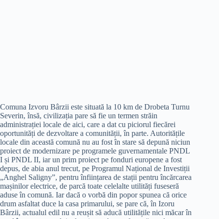
Comuna Izvoru Bârzii este situată la 10 km de Drobeta Turnu
Severin, însă, civilizația pare să fie un termen străin
administrației locale de aici, care a dat cu piciorul fiecărei
oportunități de dezvoltare a comunității, în parte. Autoritățile
locale din această comună nu au fost în stare să depună niciun
proiect de modernizare pe programele guvernamentale PNDL
I și PNDL II, iar un prim proiect pe fonduri europene a fost
depus, de abia anul trecut, pe Programul Național de Investiții
„Anghel Saligny”, pentru înființarea de stații pentru încărcarea
mașinilor electrice, de parcă toate celelalte utilități fuseseră
aduse în comună. Iar dacă o vorbă din popor spunea că orice
drum asfaltat duce la casa primarului, se pare că, în Izoru
Bârzii, actualul edil nu a reușit să aducă utilitățile nici măcar în