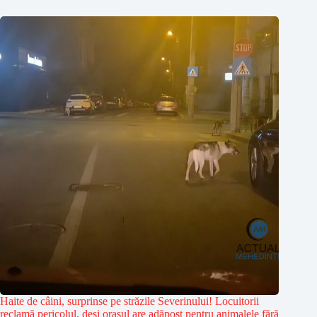
Haite de câini, surprinse pe străzile Severinului! Locuitorii
reclamă pericolul, deși orașul are adăpost pentru animalele fără